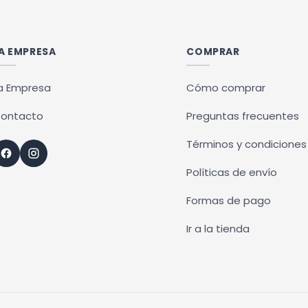
múltiples
variantes.
Las
A EMPRESA
COMPRAR
opciones
se
a Empresa
Cómo comprar
pueden
ontacto
Preguntas frecuentes
elegir
en
Términos y condiciones
la
Políticas de envío
página
de
Formas de pago
producto
Ir a la tienda