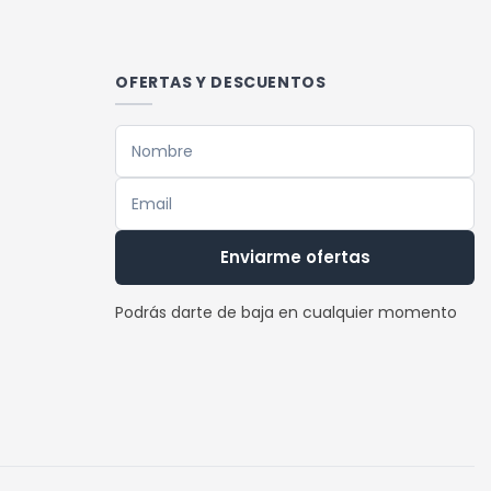
múltiples
variantes.
Las
OFERTAS Y DESCUENTOS
opciones
se
pueden
elegir
en
la
Enviarme ofertas
página
de
Podrás darte de baja en cualquier momento
producto