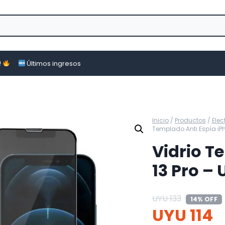
!
Últimos ingresos
Inicio
/
Productos
/
Ele
Templado Anti Espía iPh
Vidrio T
13 Pro – 
UYU
133
14% OFF
UYU
114