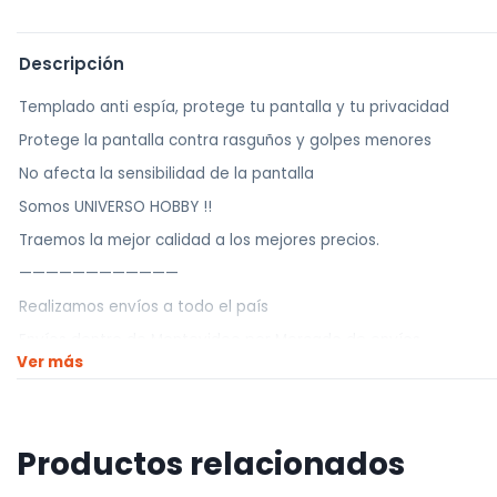
Descripción
Templado anti espía, protege tu pantalla y tu privacidad
Protege la pantalla contra rasguños y golpes menores
No afecta la sensibilidad de la pantalla
Somos UNIVERSO HOBBY !!
Traemos la mejor calidad a los mejores precios.
————————————
Realizamos envíos a todo el país
Envíos dentro de Montevideo por Mercado de envíos.
Ver más
Envíos Flex en el día.
Envíos al interior por agencia (dejamos tus artículos en agencia
————————————
Productos relacionados
Retiros