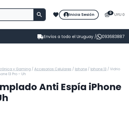
0
Inicia Sesión
UYU 0
Envíos a todo el Uruguay /
093683887
ctrónica y Gaming
/
Accesorios Celulares
/
Iphone
/
Iphone 13
/
Vidrio
one 13 Pro – Uh
emplado Anti Espía iPhone
Uh