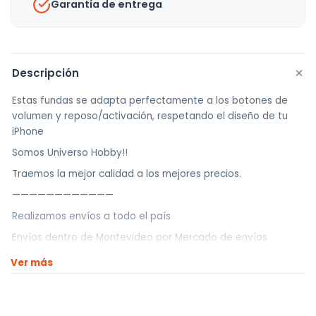
Garantía de entrega
+
Descripción
Estas fundas se adapta perfectamente a los botones de
volumen y reposo/activación, respetando el diseño de tu
iPhone
Somos Universo Hobby!!
Traemos la mejor calidad a los mejores precios.
————————————
Realizamos envíos a todo el país
Envíos dentro de Montevideo por Mercado de envíos.
Envíos Flex en el día.
Ver más
Envíos al interior por agencia (dejamos tus artículos en
agencia sin costo).