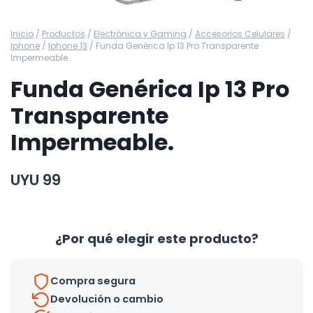
Inicio
/
Productos
/
Electrónica y Gaming
/
Accesorios Celulares
/
Iphone
/
Iphone 13
/
Funda Genérica Ip 13 Pro Transparente
Impermeable.
Funda Genérica Ip 13 Pro
Transparente
Impermeable.
UYU
99
¿Por qué elegir este producto?
Compra segura
Devolución o cambio