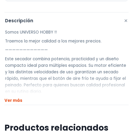
+
Descripción
Somos UNIVERSO HOBBY !!
Traemos la mejor calidad a los mejores precios.
————————————
Este secador combina potencia, practicidad y un diseño
compacto ideal para múltiples espacios. Su motor eficiente
y las distintas velocidades de uso garantizan un secado
rápido, mientras que el botón de aire frío te ayuda a fijar el
peinado. Perfecto para quienes buscan calidad profesional
en su rutina diaria.
Ver más
¡Llevá el tuyo hoy mismo!
————————————
Realizamos envíos a todo el país
Productos relacionados
Envíos dentro de Montevideo por Mercado de envíos.