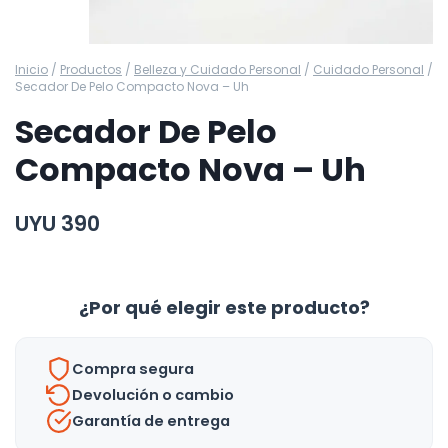
Inicio
/
Productos
/
Belleza y Cuidado Personal
/
Cuidado Personal
/
Secador De Pelo Compacto Nova – Uh
Secador De Pelo
Compacto Nova – Uh
UYU
390
¿Por qué elegir este producto?
Compra segura
Devolución o cambio
Garantía de entrega