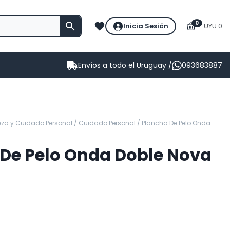
0
Inicia Sesión
UYU 0
Envíos a todo el Uruguay /
093683887
eza y Cuidado Personal
/
Cuidado Personal
/
Plancha De Pelo Onda
De Pelo Onda Doble Nova