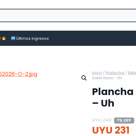
!
Últimos ingresos
Inicio
/
Productos
/
Bell
Doble Nova – Uh
Plancha 
– Uh
UYU
249
7% OFF
UYU
231