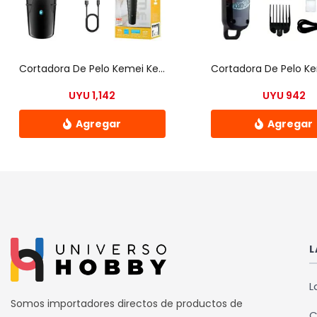
Cortadora De Pelo Kemei Kemei Km-2299 – Uh
UYU
1,142
UYU
942
L
L
Somos importadores directos de productos de
C