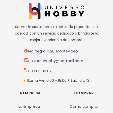
múltiples
variantes.
Las
opciones
Somos importadores directos de productos de
se
calidad, con un servicio dedicado a brindarte la
pueden
mejor experiencia de compra.
elegir
en
Rio Negro 1526, Montevideo
la
universohobby@hotmail.com
página
093 68 38 87
de
producto
Lun a Vie 10:00 - 18:00 / Sab 10 a 13
LA EMPRESA
COMPRAR
La Empresa
Cómo comprar