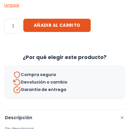
Limpiar
Plancha
AÑADIR AL CARRITO
De
Pelo
Onda
Doble
¿Por qué elegir este producto?
Nova
-
Compra segura
Uh
Devolución o cambio
cantidad
Garantía de entrega
+
Descripción
Sin descripcion.