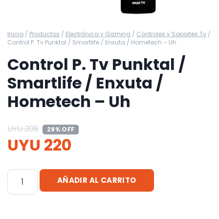
Inicio
/
Productos
/
Electrónica y Gaming
/
Controles y Soportes Tv
/
Control P. Tv Punktal / Smartlife / Enxuta / Hometech – Uh
Control P. Tv Punktal /
Smartlife / Enxuta /
Hometech – Uh
UYU
309
29% OFF
UYU
220
Control
AÑADIR AL CARRITO
P.
Tv
Punktal