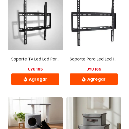
Soporte Tv Led Lcd Pared 26 A 63 Plasma
Soporte Para Led Lcd Iofi Fijo 65 60 50 49 48 43 42 40
UYU
165
UYU
165