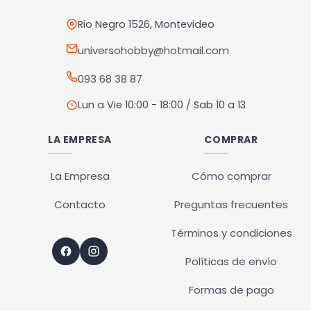
elegir
elegir
en
en
Rio Negro 1526, Montevideo
la
la
universohobby@hotmail.com
página
página
093 68 38 87
de
de
producto
producto
Lun a Vie 10:00 - 18:00 / Sab 10 a 13
LA EMPRESA
COMPRAR
La Empresa
Cómo comprar
Contacto
Preguntas frecuentes
Términos y condiciones
Políticas de envío
Formas de pago