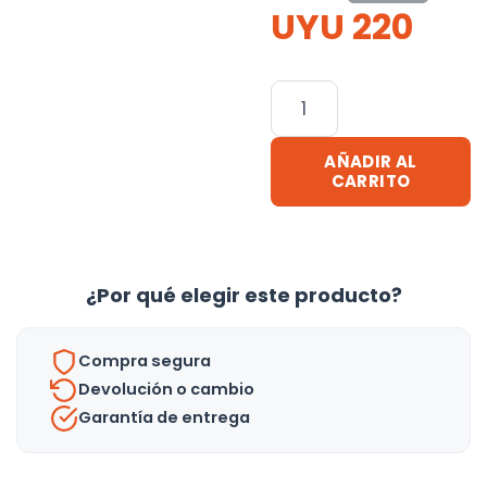
UYU
220
Control
Para
Tv
AÑADIR AL
Panavox
CARRITO
/
3861
cantidad
¿Por qué elegir este producto?
Compra segura
Devolución o cambio
Garantía de entrega