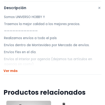
+
Descripción
Somos UNIVERSO HOBBY !!
Traemos la mejor calidad a los mejores precios.
————————————
Realizamos envíos a todo el país
Envíos dentro de Montevideo por Mercado de envíos.
Envíos Flex en el día.
Envíos al interior por agencia (dejamos tus artículos en
agencia sin costo).
Ver más
————————————
Retiros
Nuestro punto de retiro se encuentra en zona centro
Productos relacionados
El horario de retiros es de Lunes a Viernes de 10hs a 18hs,
Sábados de 10hs a 13hs