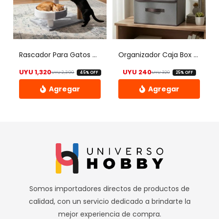
Rascador Para Gatos Con Cucha Y Cama
Organizador Caja Box Plegable Apilable X 2 Un Universo Hobby
UYU
1,320
UYU
240
UYU
2,390
UYU
320
45% OFF
25% OFF
El precio original era: UYU 2,390.
El precio actual es: UYU 1,320.
El precio origin
El precio actual
Este
Este
producto
producto
tiene
tiene
múltiples
múltiples
variantes.
variantes.
Las
Las
opciones
opciones
Somos importadores directos de productos de
se
se
calidad, con un servicio dedicado a brindarte la
pueden
pueden
mejor experiencia de compra.