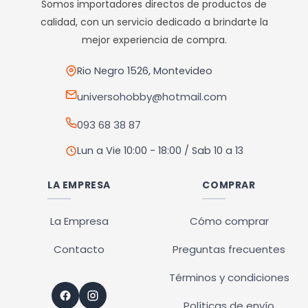
Somos importadores directos de productos de
se
se
calidad, con un servicio dedicado a brindarte la
pueden
pueden
mejor experiencia de compra.
elegir
elegir
en
en
Rio Negro 1526, Montevideo
la
la
universohobby@hotmail.com
página
página
093 68 38 87
de
de
producto
producto
Lun a Vie 10:00 - 18:00 / Sab 10 a 13
LA EMPRESA
COMPRAR
La Empresa
Cómo comprar
Contacto
Preguntas frecuentes
Términos y condiciones
Políticas de envío