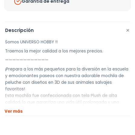
Garantía de entrega
+
Descripción
Somos UNIVERSO HOBBY !!
Traemos la mejor calidad a los mejores precios.
————————————
¡Prepara a los más pequeños para la diversión en la escuela
y emocionantes paseos con nuestra adorable mochila de
peluche con diseños en 3D de sus animales salvajes
favoritos!
Esta mochila fue confeccionada con tela Plush de alta
calidad, lo que garantiza una vida útil prolongada y una
resistencia excepcional al desgaste. Este material no solo es
Ver más
duradero, sino que también es increíblemente cómodo y
suave al tacto, asegurando la comodidad de los más
pequeños en todo momento.