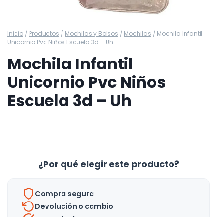
Inicio
/
Productos
/
Mochilas y Bolsos
/
Mochilas
/
Mochila Infantil
Unicornio Pvc Niños Escuela 3d – Uh
Mochila Infantil
Unicornio Pvc Niños
Escuela 3d – Uh
¿Por qué elegir este producto?
Compra segura
Devolución o cambio