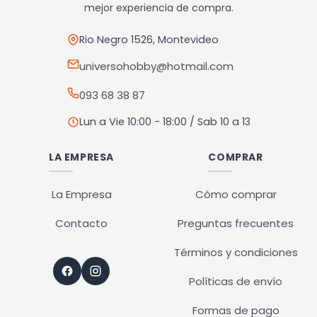
pueden
mejor experiencia de compra.
elegir
en
Rio Negro 1526, Montevideo
la
universohobby@hotmail.com
página
093 68 38 87
de
producto
Lun a Vie 10:00 - 18:00 / Sab 10 a 13
LA EMPRESA
COMPRAR
La Empresa
Cómo comprar
Contacto
Preguntas frecuentes
Términos y condiciones
Políticas de envío
Formas de pago