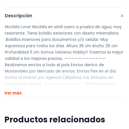
+
Descripción
Mochila Love! Mochila en simil cuero a prueba de agua, muy
resistente. Tiene bolsillo exteriores con diseño minimalista.
.Bolsillos interiores para documentos y/o celular. Muy
espaciosa para todos los días. Altura 36 cm Ancho 26 cm
Profundidad 11 cm Somos Universo Hobby!! Traemos la mejor
calidad a los mejores precios. ————————————
Realizamos envíos a todo el país Envíos dentro de
Montevideo por Mercado de envíos. Envíos Flex en el día.
Envíos al interior por agencia (dejamos tus artículos en
agencia sin costo). ———————————— Retiros Nuestro
punto de retiro se encuentra en zona la teja. El horario de
Ver más
retiros es de Lunes a Viernes de 10hs a 12hs o de 13hs a 17hs
y deberán ser realizados con PREVIA COORDINACIÓN.
Productos relacionados