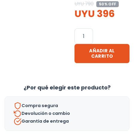
UYU
790
50% OFF
UYU
396
Mochila
/
Cartera
AÑADIR AL
Oxford
CARRITO
Para
Dama
cantidad
¿Por qué elegir este producto?
Compra segura
Devolución o cambio
Garantía de entrega