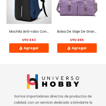
Las
opciones
se
pueden
elegir
Mochila Anti-robo Con Usb Para Conectar A Power Bank 15.6»(R)
Bolsa De Viaje De Gran Capacidad, Antisalpicaduras Y Resistente Al Color Lila
en
UYU
443
UYU
465
la
página
de
Este
producto
producto
tiene
múltiples
variantes.
Las
opciones
Somos importadores directos de productos de
se
calidad, con un servicio dedicado a brindarte la