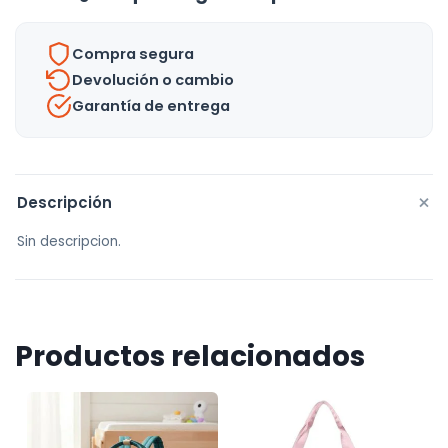
Capacidad,
Antisalpicaduras
Compra segura
Y
Devolución o cambio
Resistente
Garantía de entrega
Al
Color
Lila
cantidad
+
Descripción
Sin descripcion.
Productos relacionados