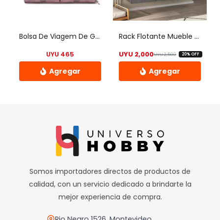
se
se
pueden
pueden
elegir
elegir
Bolsa De Viagem De Grande Capacidade, Anti-respingos E Resis Color Rosa
Rack Flotante Mueble Aereo En Mdp 3 Puertas – Calidad – Uh
en
en
UYU
465
UYU
2,000
UYU
2,500
20% OFF
la
la
El precio origi
El precio actu
página
página
de
de
Este
producto
producto
producto
tiene
múltiples
variantes.
Las
opciones
Somos importadores directos de productos de
se
calidad, con un servicio dedicado a brindarte la
pueden
mejor experiencia de compra.
elegir
en
Rio Negro 1526, Montevideo