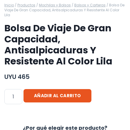
Inicio
/
Productos
/
Mochilas y Bolsos
/
Bolsos y Carteras
/
Bolsa De
Viaje De Gran Capacidad, Antisalpicaduras Y Resistente Al Color
Lila
Bolsa De Viaje De Gran
Capacidad,
Antisalpicaduras Y
Resistente Al Color Lila
UYU
465
Bolsa
AÑADIR AL CARRITO
De
Viaje
De
Gran
¿Por qué elegir este producto?