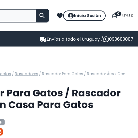
0
Inicia Sesión
UYU 0
Envíos a todo el Uruguay /
093683887
cotas
/
Rascadores
/
Rascador Para Gatos / Rascador Árbol Con
 Para Gatos / Rascador
n Casa Para Gatos
F
9