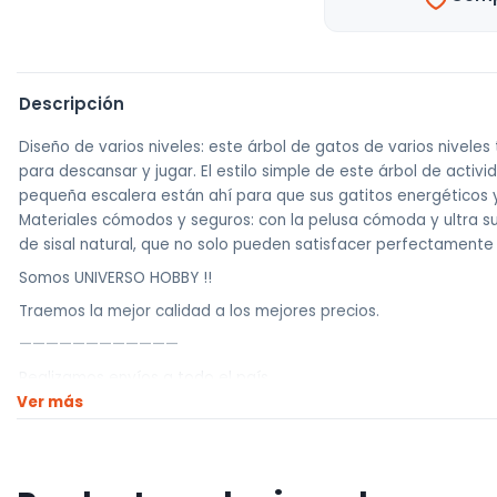
Descripción
Diseño de varios niveles: este árbol de gatos de varios nivel
para descansar y jugar. El estilo simple de este árbol de acti
pequeña escalera están ahí para que sus gatitos energéticos 
Materiales cómodos y seguros: con la pelusa cómoda y ultra su
de sisal natural, que no solo pueden satisfacer perfectamente 
Somos UNIVERSO HOBBY !!
Traemos la mejor calidad a los mejores precios.
————————————
Realizamos envíos a todo el país
Ver más
Envíos dentro de Montevideo por Mercado de envíos.
Envíos Flex en el día.
Envíos al interior por agencia (dejamos tus artículos en agencia