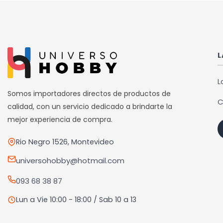
tiene
tiene
múltiples
múlti
variantes.
varia
Las
Las
L
opciones
opci
se
se
L
pueden
pued
Somos importadores directos de productos de
C
elegir
elegi
calidad, con un servicio dedicado a brindarte la
en
en
mejor experiencia de compra.
la
la
Rio Negro 1526, Montevideo
página
pági
de
de
universohobby@hotmail.com
producto
prod
093 68 38 87
Lun a Vie 10:00 - 18:00 / Sab 10 a 13