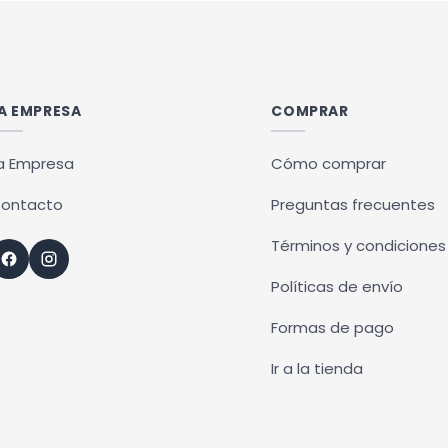
tiene
ples
múltiples
ntes.
variantes.
Las
A EMPRESA
COMPRAR
ones
opciones
se
a Empresa
Cómo comprar
en
pueden
ontacto
Preguntas frecuentes
r
elegir
en
Términos y condiciones
la
Políticas de envío
na
página
de
Formas de pago
ucto
producto
Ir a la tienda