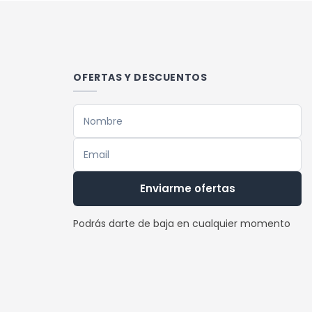
tiene
múltiples
variantes.
Las
OFERTAS Y DESCUENTOS
opciones
se
pueden
elegir
en
la
Enviarme ofertas
página
de
Podrás darte de baja en cualquier momento
producto