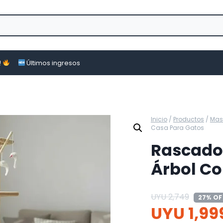
!
Últimos ingresos
Inicio
/
Productos
/
Mas
Casa Para Gatos
Rascador
Árbol Co
UYU
2,749
27% OF
UYU
1,99