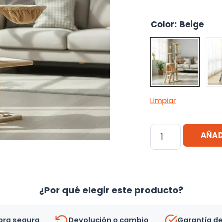
Color
:
Beige
Limpiar
Rascador
AÑAD
Para
Gatos
/
Rascador
¿Por qué elegir este producto?
Árbol
Con
ra segura
Devolución o cambio
Garantía d