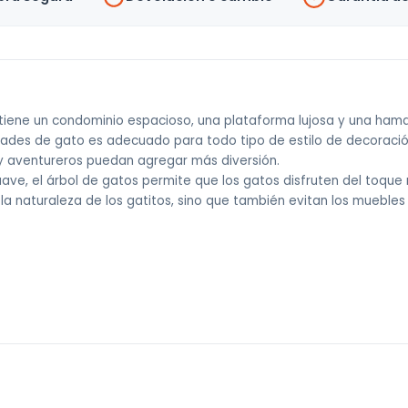
Casa
Para
Gatos
cantidad
es tiene un condominio espacioso, una plataforma lujosa y una h
vidades de gato es adecuado para todo tipo de estilo de decoración
y aventureros puedan agregar más diversión.
ave, el árbol de gatos permite que los gatos disfruten del toqu
la naturaleza de los gatitos, sino que también evitan los muebles
 sin costo).