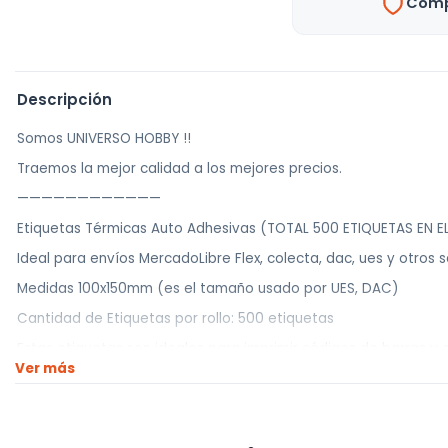
Comp
Descripción
Somos UNIVERSO HOBBY !!
Traemos la mejor calidad a los mejores precios.
————————————
Etiquetas Térmicas Auto Adhesivas (TOTAL 500 ETIQUETAS EN E
Ideal para envíos MercadoLibre Flex, colecta, dac, ues y otros s
Medidas 100x150mm (es el tamaño usado por UES, DAC)
Cantidad de Etiquetas por rollo: 500 etiquetas
Estas etiquetas son ideales para imprimir códigos de barras y d
Ver más
que las hace perfectas para su uso en ambientes húmedos o cá
————————————
Realizamos envíos a todo el país