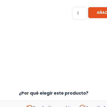
Rollo
AÑAD
Etiquetas
Termicas
Adhesivo
100*150mm
500
-
Uh
cantidad
¿Por qué elegir este producto?