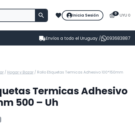
0
Inicia Sesión
UYU 0
Envíos a todo el Uruguay /
093683887
ar
/
Hogar y Bazar
/
Rollo Etiquetas Termicas Adhesivo 100*150mm
iquetas Termicas Adhesivo
mm 500 – Uh