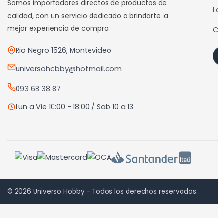
Somos importadores directos de productos de
se
se
L
calidad, con un servicio dedicado a brindarte la
pueden
pued
mejor experiencia de compra.
C
elegir
elegi
en
en
Rio Negro 1526, Montevideo
la
la
universohobby@hotmail.com
página
pági
de
de
093 68 38 87
producto
prod
Lun a Vie 10:00 - 18:00 / Sab 10 a 13
© 2026 Universo Hobby - Todos los derechos reservados.