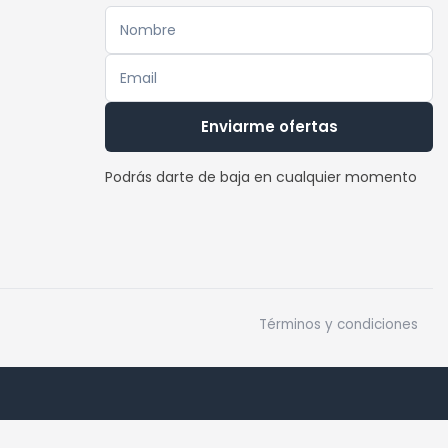
se
pueden
elegir
en
la
Enviarme ofertas
página
de
Podrás darte de baja en cualquier momento
producto
Términos y condiciones