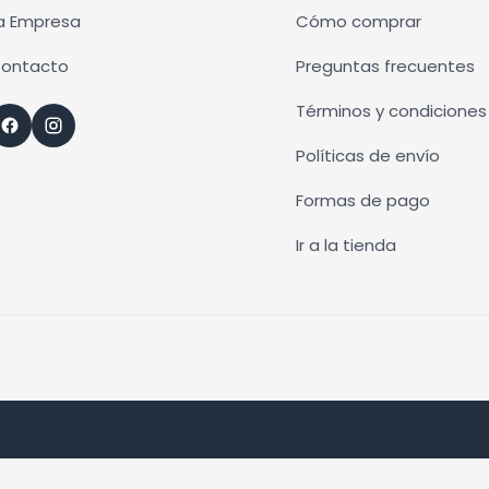
se
a Empresa
Cómo comprar
en
pueden
ontacto
Preguntas frecuentes
r
elegir
en
Términos y condiciones
la
Políticas de envío
na
página
de
Formas de pago
ucto
producto
Ir a la tienda