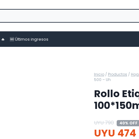
 🔥
🆕 Últimos ingresos
Inicio
/
Productos
/
Hog
500 – Uh
Rollo Et
100*150
UYU
790
40% OFF
UYU
474