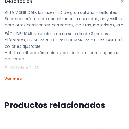
+
Descripción
ALTA VISIBILIDAD: las luces LED de gran calidad – brillantes
Su perro será fácil de encontrar en la oscuridad, muy visible
para otros caminantes, corredores, ciclistas, motoristas, etc.
FÁCIL DE USAR: selección con un solo clic de 3 modos
diferentes; FLASH RÁPIDO, FLASH DE MANERA Y CONSTANTE. El
collar es ajustable.
Hebilla de liberación rápida y aro de metal para enganche
de correa.
FUNCIONA A PILAS
Tamaños:
Ver más
XL: 55 cm
L: 50 cm
M: 44 cm
S: 38,5 cm
Productos relacionados
Somos UNIVERSO HOBBY !!
Traemos la mejor calidad a los mejores precios.
————————————