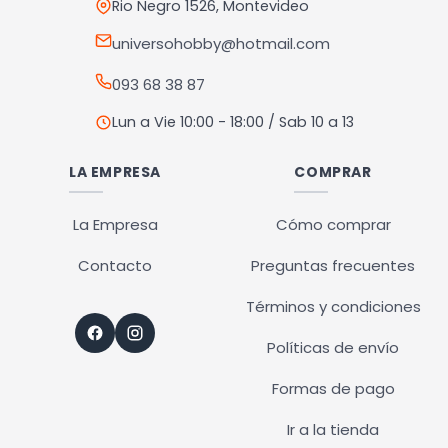
en
en
Rio Negro 1526, Montevideo
la
la
universohobby@hotmail.com
página
página
093 68 38 87
de
de
producto
producto
Lun a Vie 10:00 - 18:00 / Sab 10 a 13
LA EMPRESA
COMPRAR
La Empresa
Cómo comprar
Contacto
Preguntas frecuentes
Términos y condiciones
Políticas de envío
Formas de pago
Ir a la tienda