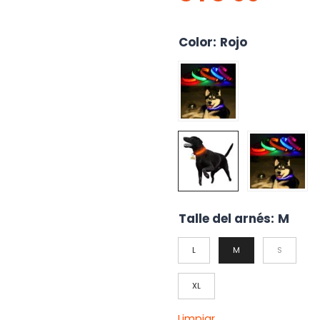
Color
:
Rojo
Talle del arnés
:
M
L
M
S
XL
Limpiar