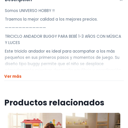
Somos UNIVERSO HOBBY !!
Traemos la mejor calidad a los mejores precios.
————————————
TRICICLO ANDADOR BUGGY PARA BEBÉ 1-3 AÑOS CON MÚSICA
Y LUCES
Este triciclo andador es ideal para acompañar a los más
pequeños en sus primeros pasos y momentos de juego. Su
diseño tipo buggy permite que el niño se desplace
cómodamente mientras desarrolla equilibrio y coordinación.
Ver más
Además, cuenta con luces y música que hacen el paseo
mucho más divertido y estimulante para el bebé.
Está pensado para usar tanto en interiores como exteriores,
con ruedas resistentes y silenciosas que brindan un
Productos relacionados
desplazamiento suave y seguro.
BENEFICIOS
• Estimula el desarrollo motriz y la coordinación
• Luces y música que hacen el juego más divertido