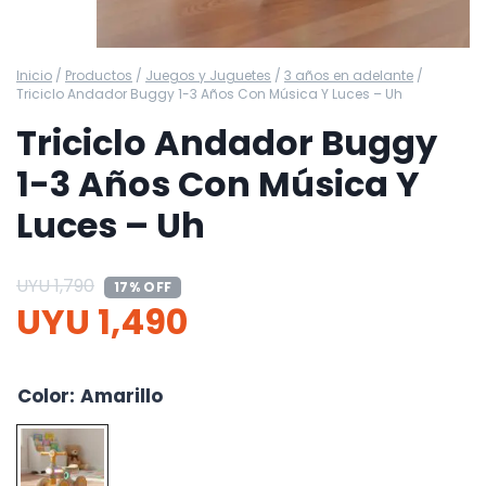
Inicio
/
Productos
/
Juegos y Juguetes
/
3 años en adelante
/
Triciclo Andador Buggy 1-3 Años Con Música Y Luces – Uh
Triciclo Andador Buggy
1-3 Años Con Música Y
Luces – Uh
UYU
1,790
17% OFF
UYU
1,490
Color
:
Amarillo