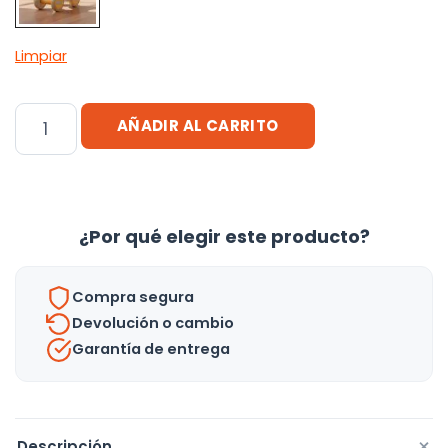
Limpiar
Triciclo
AÑADIR AL CARRITO
Andador
Buggy
1-
3
¿Por qué elegir este producto?
Años
Con
Compra segura
Música
Devolución o cambio
Y
Garantía de entrega
Luces
-
Uh
cantidad
+
Descripción