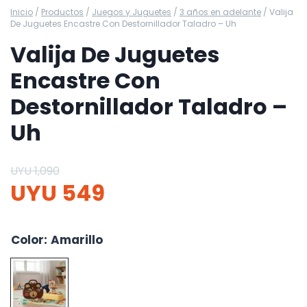
Inicio
/
Productos
/
Juegos y Juguetes
/
3 años en adelante
/
Valija
De Juguetes Encastre Con Destornillador Taladro – Uh
Valija De Juguetes
Encastre Con
Destornillador Taladro –
Uh
UYU
1,090
UYU
549
Color
:
Amarillo