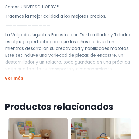
Somos UNIVERSO HOBBY !!
Traemos la mejor calidad a los mejores precios.
————————————
La Valija de Juguetes Encastre con Destornillador y Taladro
es el juego perfecto para que los niños se diviertan
mientras desarrollan su creatividad y habilidades motoras.
Este set incluye una variedad de piezas de encastre, un
destornillador y un taladro, todo guardado en una práctica
valija que facilita su transporte y almacenamiento.
Diseñado para proporcionar horas de entretenimiento, este
Ver más
juguete fomenta el aprendizaje y la coordinación mano-ojo.
Ideal para pequeños constructores, la valija es resistente y
segura, asegurando que los niños jueguen de manera
divertida y educativa.
Productos relacionados
Material: Plástico ABS
Piezas: 208 Piezas, Taladro, Llave, Soportes y Valija
Usos: Es un juguete perfecto para horas de entretenimiento
y aprendizaje