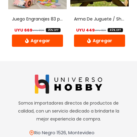
pueden
pueden
elegir
elegir
Juego Engranajes 83 pcs Con Motor
Arma De Juguete / Shoot Gun
en
en
UYU
669
UYU
449
UYU
890
UYU
820
25% OFF
45% OFF
la
la
El precio original era: UYU 890.
El precio actual es: UYU 669.
El precio origin
El precio actual
página
página
de
de
producto
producto
Somos importadores directos de productos de
calidad, con un servicio dedicado a brindarte la
mejor experiencia de compra.
Rio Negro 1526, Montevideo