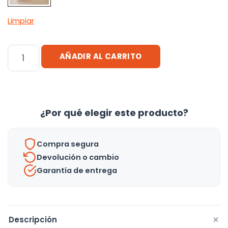
Limpiar
Valija
AÑADIR AL CARRITO
De
Juguetes
Encastre
Con
¿Por qué elegir este producto?
Destornillador
Taladro
Compra segura
-
Devolución o cambio
Uh
Garantía de entrega
cantidad
+
Descripción