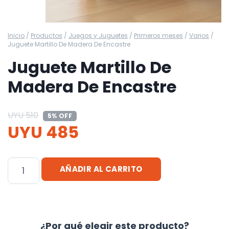
Inicio
/
Productos
/
Juegos y Juguetes
/
Primeros meses
/
Varios
/
Juguete Martillo De Madera De Encastre
Juguete Martillo De
Madera De Encastre
UYU
510
5% OFF
UYU
485
Juguete
AÑADIR AL CARRITO
Martillo
De
Madera
De
¿Por qué elegir este producto?