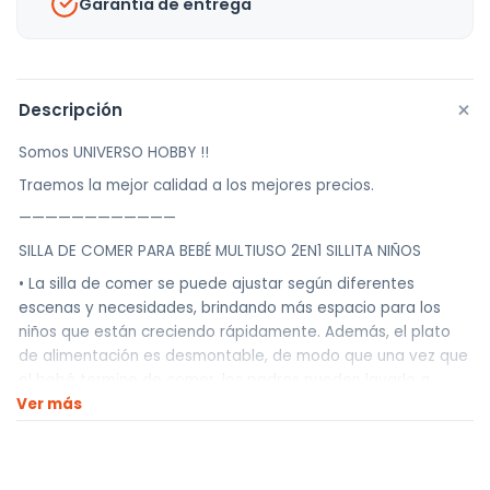
Garantía de entrega
+
Descripción
Somos UNIVERSO HOBBY !!
Traemos la mejor calidad a los mejores precios.
————————————
SILLA DE COMER PARA BEBÉ MULTIUSO 2EN1 SILLITA NIÑOS
• La silla de comer se puede ajustar según diferentes
escenas y necesidades, brindando más espacio para los
niños que están creciendo rápidamente. Además, el plato
de alimentación es desmontable, de modo que una vez que
el bebé termine de comer, los padres pueden lavarlo a
Ver más
fondo fácilmente en el fregadero para su próxima
utilización.
• Almacenamiento debajo de la silla con gran capacidad,
puede almacenar los artículos de uso común del bebé,