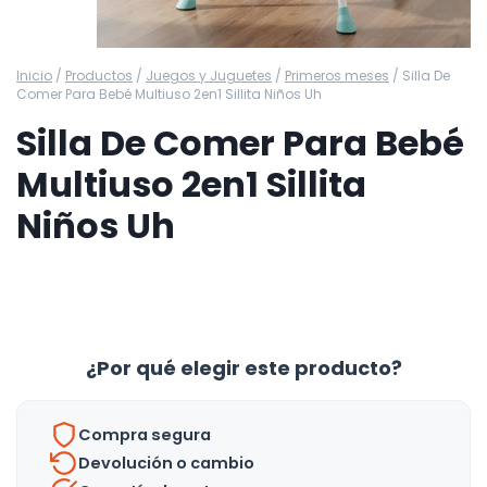
Inicio
/
Productos
/
Juegos y Juguetes
/
Primeros meses
/
Silla De
Comer Para Bebé Multiuso 2en1 Sillita Niños Uh
Silla De Comer Para Bebé
Multiuso 2en1 Sillita
Niños Uh
¿Por qué elegir este producto?
Compra segura
Devolución o cambio