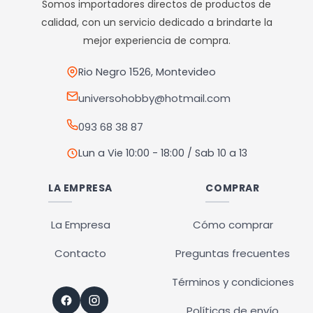
Somos importadores directos de productos de
se
calidad, con un servicio dedicado a brindarte la
pueden
mejor experiencia de compra.
elegir
en
Rio Negro 1526, Montevideo
la
universohobby@hotmail.com
página
093 68 38 87
de
producto
Lun a Vie 10:00 - 18:00 / Sab 10 a 13
LA EMPRESA
COMPRAR
La Empresa
Cómo comprar
Contacto
Preguntas frecuentes
Términos y condiciones
Políticas de envío