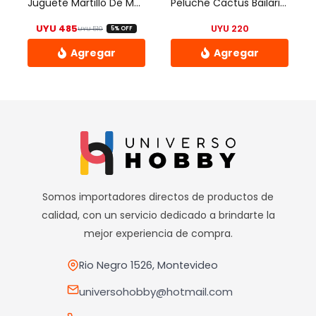
Juguete Martillo De Madera De Encastre
Peluche Cactus Bailarin Canciones Imita Y Graba Color – Uh
en
UYU
485
UYU
220
UYU
510
5% OFF
la
El precio original era: UYU 510.
El precio actual es: UYU 485.
página
de
producto
Somos importadores directos de productos de
calidad, con un servicio dedicado a brindarte la
mejor experiencia de compra.
Rio Negro 1526, Montevideo
universohobby@hotmail.com