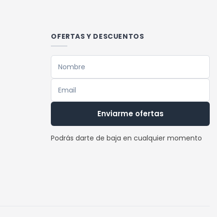
múltiples
variantes.
Las
OFERTAS Y DESCUENTOS
opciones
se
pueden
elegir
en
la
Enviarme ofertas
página
de
Podrás darte de baja en cualquier momento
producto