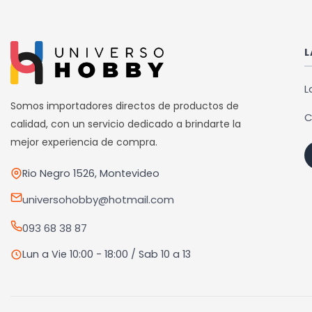
múltiples
múlti
variantes.
varia
Las
Las
L
opciones
opci
se
se
L
pueden
pued
Somos importadores directos de productos de
C
elegir
elegi
calidad, con un servicio dedicado a brindarte la
en
en
mejor experiencia de compra.
la
la
Rio Negro 1526, Montevideo
página
pági
de
de
universohobby@hotmail.com
producto
prod
093 68 38 87
Lun a Vie 10:00 - 18:00 / Sab 10 a 13