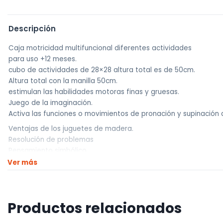
Descripción
Caja motricidad multifuncional diferentes actividades
para uso +12 meses.
cubo de actividades de 28×28 altura total es de 50cm.
Altura total con la manilla 50cm.
estimulan las habilidades motoras finas y gruesas.
Juego de la imaginación.
Activa las funciones o movimientos de pronación y supinación 
Ventajas de los juguetes de madera.
Resolución de problemas
Pensamiento simbólico
Interacción social
Ver más
Conceptos matemáticos
Destrezas motrices
Desarrollo de la coordinación mano-ojo.
Productos relacionados
La resolución de problemas y habilidades de desconcierto.
La conciencia espacial.