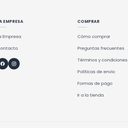
ples
ntes.
A EMPRESA
COMPRAR
ones
a Empresa
Cómo comprar
en
ontacto
Preguntas frecuentes
r
Términos y condiciones
Políticas de envío
na
Formas de pago
ucto
Ir a la tienda