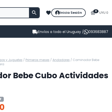
0
Inicia Sesión
UYU 0
Envíos a todo el Uruguay /
093683887
gos y Juguetes
/
Primeros meses
/
Andadores
/
Caminador Bebe
era
or Bebe Cubo Actividades
F
0