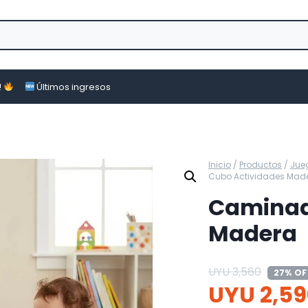
!
Últimos ingresos
Inicio
/
Productos
/
Jue
Cubo Actividades Mad
Caminad
Madera
UYU
3,560
27% OF
UYU
2,59