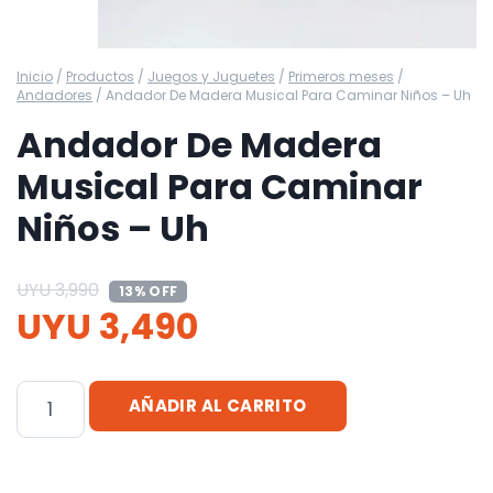
Inicio
/
Productos
/
Juegos y Juguetes
/
Primeros meses
/
Andadores
/
Andador De Madera Musical Para Caminar Niños – Uh
Andador De Madera
Musical Para Caminar
Niños – Uh
UYU
3,990
13% OFF
UYU
3,490
Andador
AÑADIR AL CARRITO
De
Madera
Musical