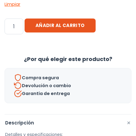
Limpiar
Hamaca
AÑADIR AL CARRITO
3
En
1
Infantil
¿Por qué elegir este producto?
Para
Bebes
Compra segura
Niños
Devolución o cambio
/
Garantía de entrega
Columpio
cantidad
+
Descripción
Detalles y especificaciones: