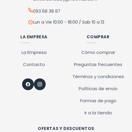
página
página
093 68 38 87
de
de
producto
producto
Lun a Vie 10:00 - 18:00 / Sab 10 a 13
LA EMPRESA
COMPRAR
La Empresa
Cómo comprar
Contacto
Preguntas frecuentes
Términos y condiciones
Políticas de envío
Formas de pago
Ir a la tienda
OFERTAS Y DESCUENTOS