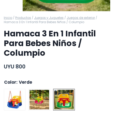
Inicio
/
Productos
/
Juegos y Juguetes
/
Juegos de exterior
/
Hamaca 3 En 1 Infantil Para Bebes Niños / Columpio
Hamaca 3 En 1 Infantil
Para Bebes Niños /
Columpio
UYU
800
Color
:
Verde