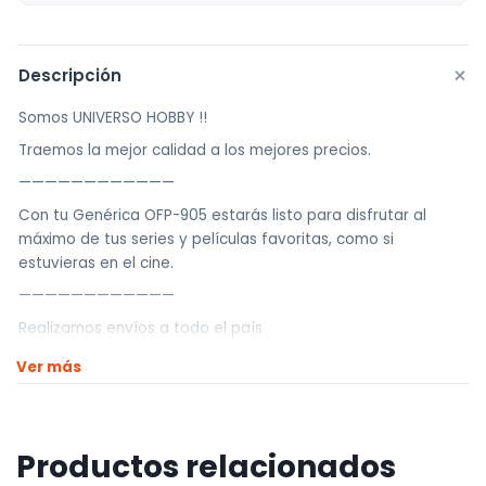
+
Descripción
Somos UNIVERSO HOBBY !!
Traemos la mejor calidad a los mejores precios.
————————————
Con tu Genérica OFP-905 estarás listo para disfrutar al
máximo de tus series y películas favoritas, como si
estuvieras en el cine.
————————————
Realizamos envíos a todo el país
Envíos dentro de Montevideo por Mercado de envíos.
Ver más
Envíos Flex en el día.
Envíos al interior por agencia (dejamos tus artículos en
agencia sin costo).
Productos relacionados
————————————