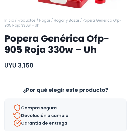
Inicio
/
Productos
/
Hogar
/
Hogar y Bazar
/
Popera Genérica Ofp-
905 Roja 330w – Uh
Popera Genérica Ofp-
905 Roja 330w – Uh
UYU
3,150
¿Por qué elegir este producto?
Compra segura
Devolución o cambio
Garantía de entrega