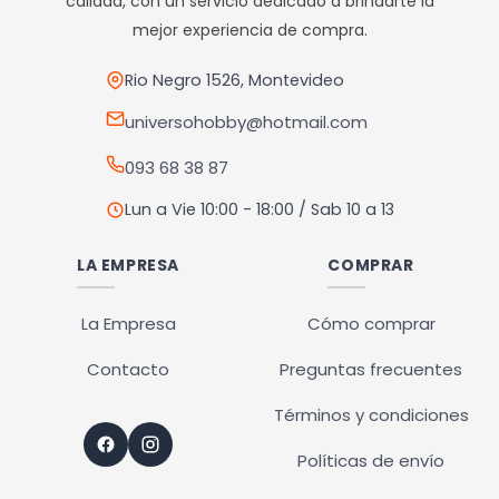
calidad, con un servicio dedicado a brindarte la
pueden
pueden
mejor experiencia de compra.
elegir
elegir
en
en
Rio Negro 1526, Montevideo
la
la
universohobby@hotmail.com
página
página
093 68 38 87
de
de
producto
producto
Lun a Vie 10:00 - 18:00 / Sab 10 a 13
LA EMPRESA
COMPRAR
La Empresa
Cómo comprar
Contacto
Preguntas frecuentes
Términos y condiciones
Políticas de envío