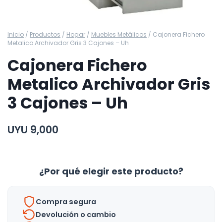
Inicio
/
Productos
/
Hogar
/
Muebles Metálicos
/
Cajonera Fichero
Metalico Archivador Gris 3 Cajones – Uh
Cajonera Fichero
Metalico Archivador Gris
3 Cajones – Uh
UYU
9,000
¿Por qué elegir este producto?
Compra segura
Devolución o cambio