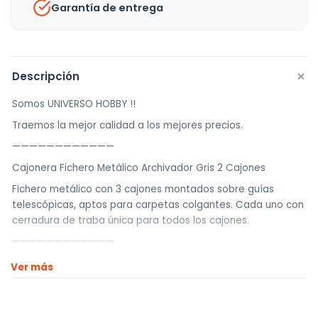
Garantía de entrega
+
Descripción
Somos UNIVERSO HOBBY !!
Traemos la mejor calidad a los mejores precios.
————————————
Cajonera Fichero Metálico Archivador Gris 2 Cajones
Fichero metálico con 3 cajones montados sobre guías
telescópicas, aptos para carpetas colgantes. Cada uno con
cerradura de traba única para todos los cajones.
————————————
Realizamos envíos a todo el país
Ver más
Envíos dentro de Montevideo por Mercado de envíos.
Envíos Flex en el día.