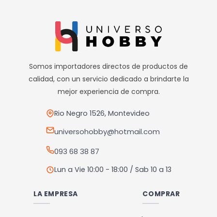
Envíos al interior por agencia (dejamos tus artículos en
agencia sin costo).
————————————
Retiros
Nuestro punto de retiro se encuentra en zona centro
Somos importadores directos de productos de
El horario de retiros es de Lunes a Viernes de 10hs a 18hs,
calidad, con un servicio dedicado a brindarte la
Sábados de 10hs a 13hs
mejor experiencia de compra.
Rio Negro 1526, Montevideo
universohobby@hotmail.com
093 68 38 87
Lun a Vie 10:00 - 18:00 / Sab 10 a 13
LA EMPRESA
COMPRAR