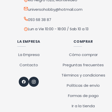
en
en
Rio Negro 1526, Montevideo
la
la
universohobby@hotmail.com
página
página
093 68 38 87
de
de
producto
producto
Lun a Vie 10:00 - 18:00 / Sab 10 a 13
LA EMPRESA
COMPRAR
La Empresa
Cómo comprar
Contacto
Preguntas frecuentes
Términos y condiciones
Políticas de envío
Formas de pago
Ir a la tienda