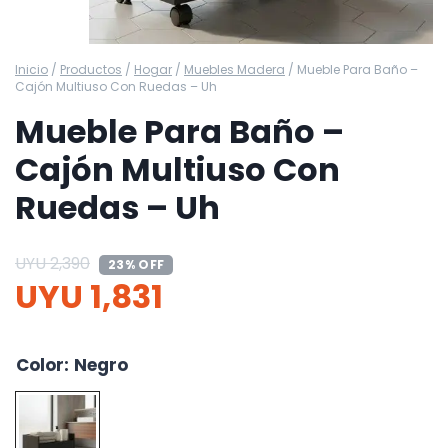
Inicio
/
Productos
/
Hogar
/
Muebles Madera
/
Mueble Para Baño –
Cajón Multiuso Con Ruedas – Uh
Mueble Para Baño –
Cajón Multiuso Con
Ruedas – Uh
UYU
2,390
23% OFF
UYU
1,831
Color
:
Negro