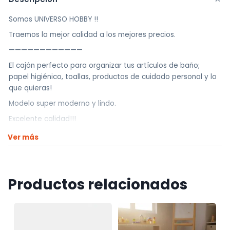
Somos UNIVERSO HOBBY !!
Traemos la mejor calidad a los mejores precios.
————————————
El cajón perfecto para organizar tus artículos de baño;
papel higiénico, toallas, productos de cuidado personal y lo
que quieras!
Modelo super moderno y lindo.
Excelente calidad!!!
————————————
Ver más
Realizamos envíos a todo el país
Envíos dentro de Montevideo por Mercado de envíos.
Productos relacionados
Envíos Flex en el día.
Envíos al interior por agencia (dejamos tus artículos en
agencia sin costo).
————————————