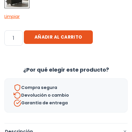
Limpiar
Mueble
AÑADIR AL CARRITO
Para
Baño
-
Cajón
¿Por qué elegir este producto?
Multiuso
Con
Compra segura
Ruedas
Devolución o cambio
-
Garantía de entrega
Uh
cantidad
+
Descripción