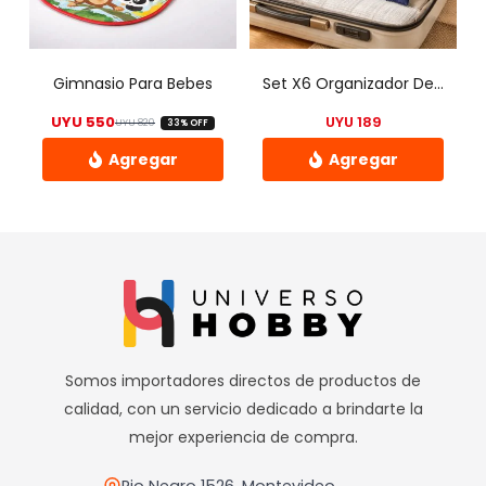
se
pueden
elegir
Gimnasio Para Bebes
Set X6 Organizador De Valija Mochila Equipaje Viaje – Uh
en
UYU
550
UYU
189
UYU
820
33% OFF
la
El precio original era: UYU 820.
El precio actual es: UYU 550.
página
de
Este
Este
producto
producto
producto
tiene
tiene
múltiples
múltiples
variantes.
variantes.
Las
Las
opciones
opciones
Somos importadores directos de productos de
se
se
calidad, con un servicio dedicado a brindarte la
pueden
pueden
mejor experiencia de compra.
elegir
elegir