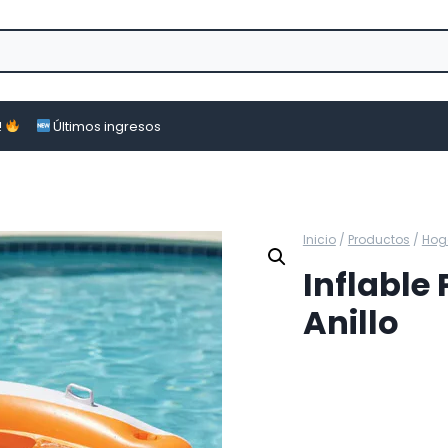
!
Últimos ingresos
Inicio
/
Productos
/
Hog
Inflable
Anillo