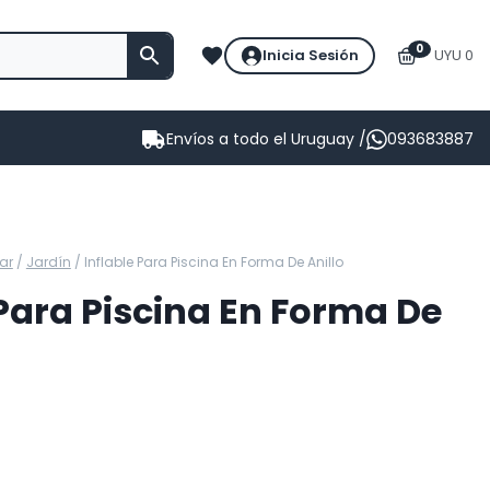
0
Inicia Sesión
UYU 0
Envíos a todo el Uruguay /
093683887
ar
/
Jardín
/
Inflable Para Piscina En Forma De Anillo
 Para Piscina En Forma De