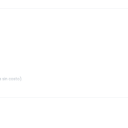
 sin costo).
dos de 10hs a 13hs