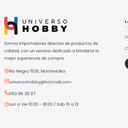
múltiples
variantes.
Las
L
opciones
se
L
pueden
Somos importadores directos de productos de
C
elegir
calidad, con un servicio dedicado a brindarte la
en
mejor experiencia de compra.
la
Rio Negro 1526, Montevideo
página
de
universohobby@hotmail.com
producto
093 68 38 87
Lun a Vie 10:00 - 18:00 / Sab 10 a 13