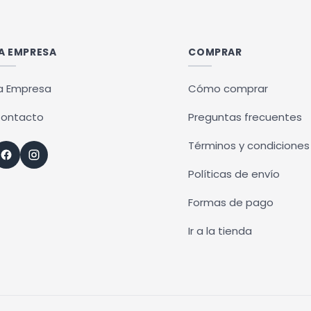
múltiples
variantes.
Las
A EMPRESA
COMPRAR
opciones
se
a Empresa
Cómo comprar
pueden
ontacto
Preguntas frecuentes
elegir
en
Términos y condiciones
la
Políticas de envío
página
de
Formas de pago
producto
Ir a la tienda