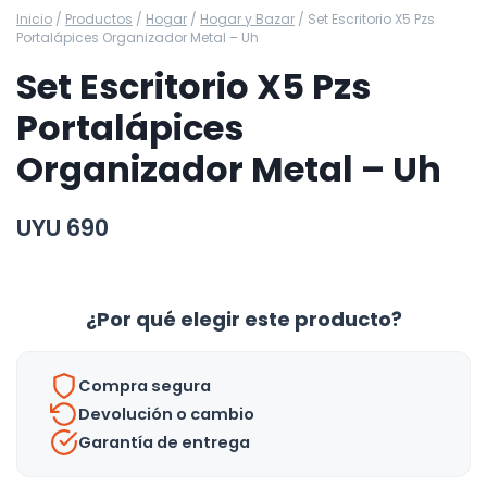
Inicio
/
Productos
/
Hogar
/
Hogar y Bazar
/
Set Escritorio X5 Pzs
Portalápices Organizador Metal – Uh
Set Escritorio X5 Pzs
Portalápices
Organizador Metal – Uh
UYU
690
¿Por qué elegir este producto?
Compra segura
Devolución o cambio
Garantía de entrega