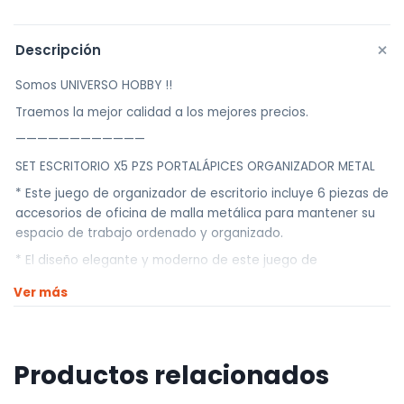
+
Descripción
Somos UNIVERSO HOBBY !!
Traemos la mejor calidad a los mejores precios.
————————————
SET ESCRITORIO X5 PZS PORTALÁPICES ORGANIZADOR METAL
* Este juego de organizador de escritorio incluye 6 piezas de
accesorios de oficina de malla metálica para mantener su
espacio de trabajo ordenado y organizado.
* El diseño elegante y moderno de este juego de
organizador de escritorio de oficina complementará
Ver más
cualquier espacio de trabajo, mientras que la construcción
de metal duradero garantiza un uso duradero.
* Mantenga sus documentos, notas y notas importantes a
Productos relacionados
su alcance con este práctico y elegante juego de
organizador de escritorio.