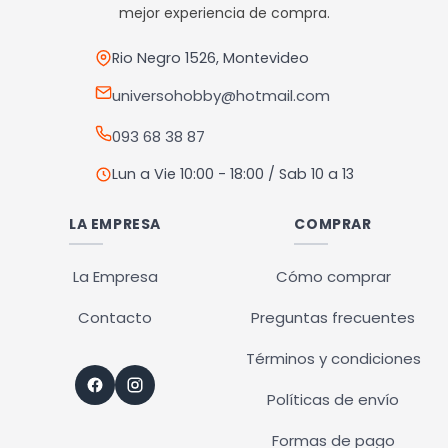
pueden
mejor experiencia de compra.
elegir
en
Rio Negro 1526, Montevideo
la
universohobby@hotmail.com
página
093 68 38 87
de
producto
Lun a Vie 10:00 - 18:00 / Sab 10 a 13
LA EMPRESA
COMPRAR
La Empresa
Cómo comprar
Contacto
Preguntas frecuentes
Términos y condiciones
Políticas de envío
Formas de pago