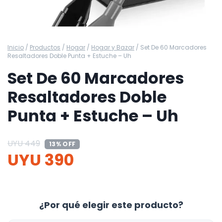
Inicio
/
Productos
/
Hogar
/
Hogar y Bazar
/
Set De 60 Marcadores
Resaltadores Doble Punta + Estuche – Uh
Set De 60 Marcadores
Resaltadores Doble
Punta + Estuche – Uh
UYU
449
13% OFF
UYU
390
¿Por qué elegir este producto?