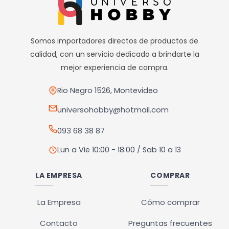
Sábados de 10hs a 13hs
variantes.
Las
opciones
Somos importadores directos de productos de
se
calidad, con un servicio dedicado a brindarte la
pueden
mejor experiencia de compra.
elegir
en
Rio Negro 1526, Montevideo
la
universohobby@hotmail.com
página
093 68 38 87
de
producto
Lun a Vie 10:00 - 18:00 / Sab 10 a 13
LA EMPRESA
COMPRAR
La Empresa
Cómo comprar
Contacto
Preguntas frecuentes