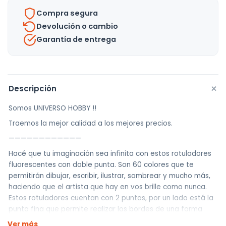
Compra segura
Devolución o cambio
Garantía de entrega
+
Descripción
Somos UNIVERSO HOBBY !!
Traemos la mejor calidad a los mejores precios.
————————————
Hacé que tu imaginación sea infinita con estos rotuladores
fluorescentes con doble punta. Son 60 colores que te
permitirán dibujar, escribir, ilustrar, sombrear y mucho más,
haciendo que el artista que hay en vos brille como nunca.
Estos rotuladores cuentan con 2 puntas, por un lado está la
punta fina que permite realizar los bordes de una forma
perfecta y por el otro lado está la punta cincel que hace
Ver más