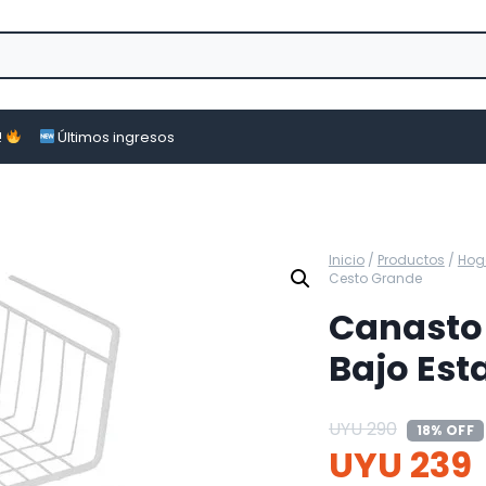
!
Últimos ingresos
Inicio
/
Productos
/
Hog
Cesto Grande
Canasto
Bajo Est
UYU
290
18% OFF
UYU
239