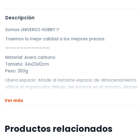
Descripción
Somos UNIVERSO HOBBY !!
Traemos la mejor calidad a los mejores precios.
————————————
Material: Acero carbono
Tamaño: 34x23x12cm
Peso: 350g
Libera espacio: Añade al instante espacio de almacenamiento ad
utilizar el organizador debajo del estante en el armario, despens
Maximiza el espacio de almacenamiento: la cesta colgante hac
Ver más
almacenamiento de artículos dispersos, mantiene tu casa más
No necesita herramientas: simplemente desliza en un estante 
Color: Blanco
Productos relacionados
————————————