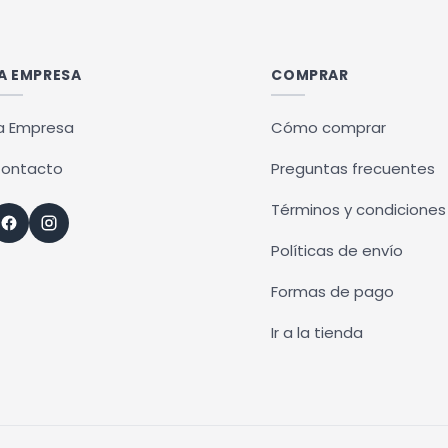
múltiples
variantes.
Las
A EMPRESA
COMPRAR
opciones
se
a Empresa
Cómo comprar
pueden
ontacto
Preguntas frecuentes
elegir
en
Términos y condiciones
la
Políticas de envío
página
de
Formas de pago
producto
Ir a la tienda