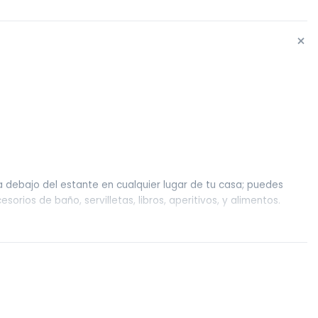
+
ta debajo del estante en cualquier lugar de tu casa; puedes
orios de baño, servilletas, libros, aperitivos, y alimentos.
tación se vea más espaciosa, resuelve el problema de