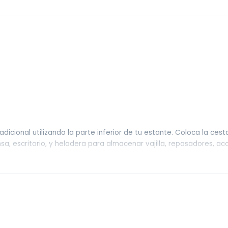
icional utilizando la parte inferior de tu estante. Coloca la ces
a, escritorio, y heladera para almacenar vajilla, repasadores, acces
e pleno uso del espacio de debajo del estante, hace que la habi
 organizada con estas cestas de alambre debajo del estante
de tu armario, despensa y baño.