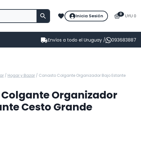
0
Inicia Sesión
UYU 0
Envíos a todo el Uruguay /
093683887
ar
/
Hogar y Bazar
/
Canasto Colgante Organizador Bajo Estante
 Colgante Organizador
ante Cesto Grande