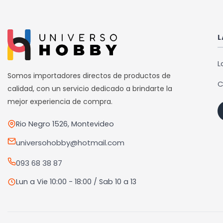
múltiples
variantes.
Las
L
opciones
se
L
pueden
Somos importadores directos de productos de
C
elegir
calidad, con un servicio dedicado a brindarte la
en
mejor experiencia de compra.
la
Rio Negro 1526, Montevideo
página
de
universohobby@hotmail.com
producto
093 68 38 87
Lun a Vie 10:00 - 18:00 / Sab 10 a 13