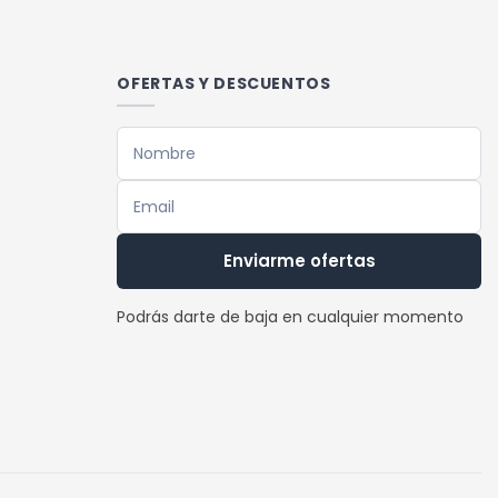
múltiples
variantes.
Las
OFERTAS Y DESCUENTOS
opciones
se
pueden
elegir
en
la
Enviarme ofertas
página
de
Podrás darte de baja en cualquier momento
producto