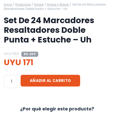
Inicio
/
Productos
/
Hogar
/
Hogar y Bazar
/
Set De 24 Marcadores
Resaltadores Doble Punta + Estuche – Uh
Set De 24 Marcadores
Resaltadores Doble
Punta + Estuche – Uh
UYU
180
5% OFF
UYU
171
Set
AÑADIR AL CARRITO
De
24
Marcadores
Resaltadores
¿Por qué elegir este producto?
Doble