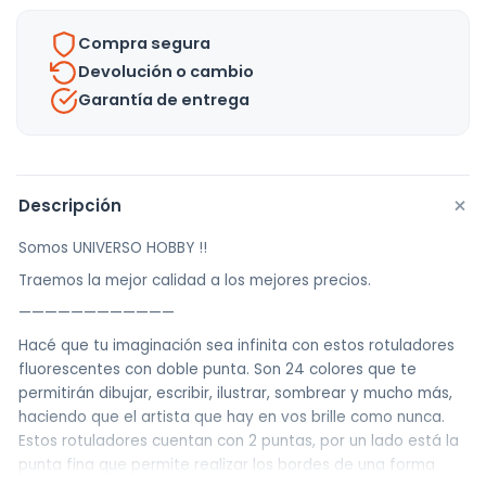
Punta
Compra segura
+
Devolución o cambio
Estuche
Garantía de entrega
-
Uh
cantidad
+
Descripción
Somos UNIVERSO HOBBY !!
Traemos la mejor calidad a los mejores precios.
————————————
Hacé que tu imaginación sea infinita con estos rotuladores
fluorescentes con doble punta. Son 24 colores que te
permitirán dibujar, escribir, ilustrar, sombrear y mucho más,
haciendo que el artista que hay en vos brille como nunca.
Estos rotuladores cuentan con 2 puntas, por un lado está la
punta fina que permite realizar los bordes de una forma