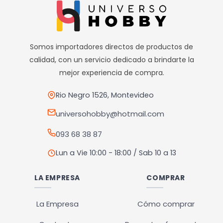
múltiples
El horario de retiros es de Lunes a Viernes de 10hs a 18hs,
Sábados de 10hs a 13hs
variantes.
Las
opciones
Somos importadores directos de productos de
se
calidad, con un servicio dedicado a brindarte la
pueden
mejor experiencia de compra.
elegir
en
Rio Negro 1526, Montevideo
la
universohobby@hotmail.com
página
093 68 38 87
de
producto
Lun a Vie 10:00 - 18:00 / Sab 10 a 13
LA EMPRESA
COMPRAR
La Empresa
Cómo comprar