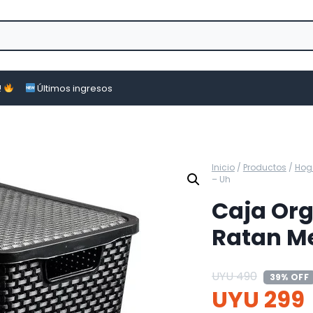
!
Últimos ingresos
Inicio
/
Productos
/
Hog
– Uh
Caja Org
Ratan M
UYU
490
39% OFF
UYU
299