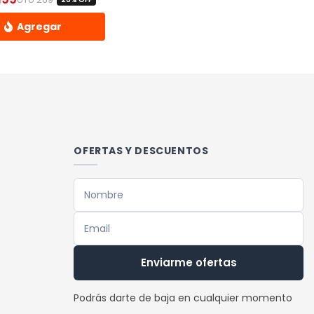
0.
El precio original era: UYU 269.
El precio actual es: UYU 199.
OFERTAS Y DESCUENTOS
Enviarme ofertas
Podrás darte de baja en cualquier momento