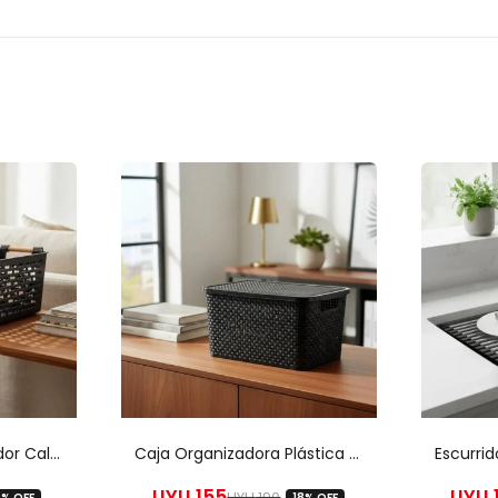
 sin costo).
dos de 10hs a 13hs
Caja Cesto Organizador Calado Baño Cocina Dormitorio Diseño
Caja Organizadora Plástica Simil Ratan 7lts – Universo Hobby
UYU
155
UYU
UYU
190
6% OFF
18% OFF