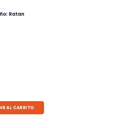
eño
:
Ratan
IR AL CARRITO