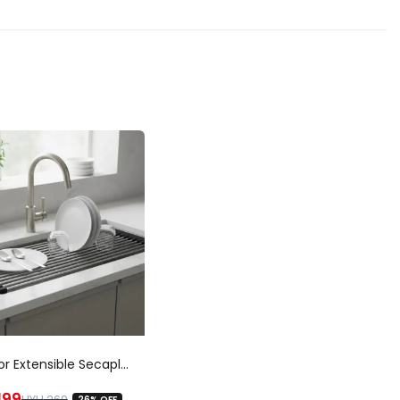
Escurridor Extensible Secaplatos Enrollable Bacha Mediano-uh
199
UYU
269
26% OFF