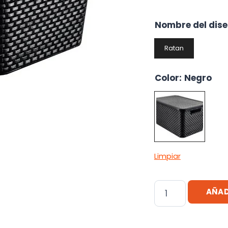
Nombre del dis
Ratan
Color
:
Negro
Limpiar
Caja
AÑAD
Organizadora
Plastica
Simil