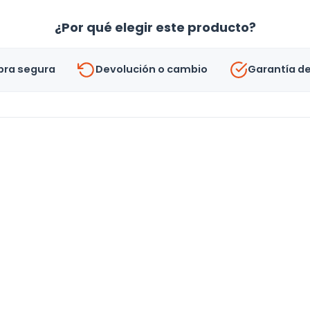
Ratan
¿Por qué elegir este producto?
Mediana
-
ra segura
Devolución o cambio
Garantía d
Uh
cantidad