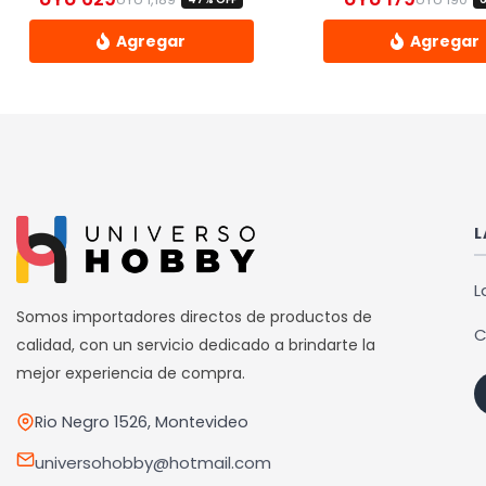
El precio original era: UYU 1,189.
El precio actual es: UYU 629.
El
El
Este
prod
tiene
múlti
varia
Las
L
opci
se
L
pued
Somos importadores directos de productos de
C
elegi
calidad, con un servicio dedicado a brindarte la
en
mejor experiencia de compra.
la
Rio Negro 1526, Montevideo
pági
de
universohobby@hotmail.com
prod