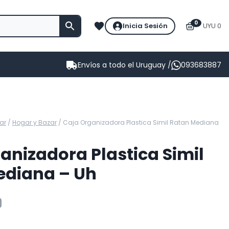
0
Inicia Sesión
UYU 0
Envíos a todo el Uruguay /
093683887
ar
/
Hogar y Bazar
/
Caja Organizadora Plastica Simil Ratan Mediana
anizadora Plastica Simil
ediana – Uh