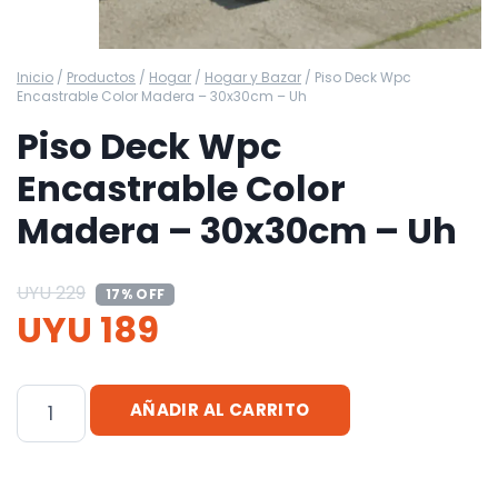
Inicio
/
Productos
/
Hogar
/
Hogar y Bazar
/
Piso Deck Wpc
Encastrable Color Madera – 30x30cm – Uh
Piso Deck Wpc
Encastrable Color
Madera – 30x30cm – Uh
UYU
229
17% OFF
UYU
189
Piso
AÑADIR AL CARRITO
Deck
Wpc
Encastrable