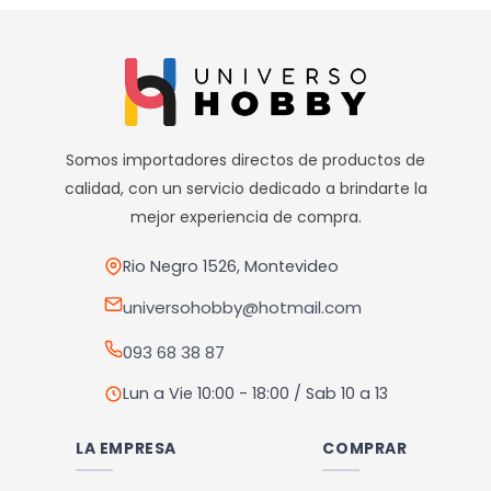
producto
producto
————————————
tiene
tiene
Retiros
múltiples
múltiples
Nuestro punto de retiro se encuentra en zona centro
variantes.
variantes.
El horario de retiros es de Lunes a Viernes de 10hs a 18hs,
Las
Las
Sábados de 10hs a 13hs
opciones
opciones
Somos importadores directos de productos de
se
se
calidad, con un servicio dedicado a brindarte la
pueden
pueden
mejor experiencia de compra.
elegir
elegir
en
en
Rio Negro 1526, Montevideo
la
la
universohobby@hotmail.com
página
página
093 68 38 87
de
de
producto
producto
Lun a Vie 10:00 - 18:00 / Sab 10 a 13
LA EMPRESA
COMPRAR