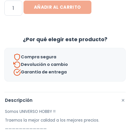
Lunchera
AÑADIR AL CARRITO
Térmica
19l
Impermeable
Vianda
¿Por qué elegir este producto?
Conservadora
|
Compra segura
Uh
Devolución o cambio
cantidad
Garantía de entrega
+
Descripción
Somos UNIVERSO HOBBY !!
Traemos la mejor calidad a los mejores precios.
————————————