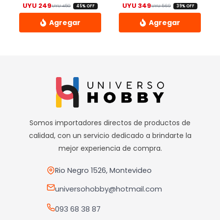
UYU
249
UYU
349
UYU
450
UYU
569
45% OFF
39% OFF
El precio original era: UYU 450.
El precio actual es: UYU 249.
El precio origin
El precio actual
Este
producto
tiene
múltiples
variantes.
Las
opciones
Somos importadores directos de productos de
se
calidad, con un servicio dedicado a brindarte la
pueden
mejor experiencia de compra.
elegir
en
Rio Negro 1526, Montevideo
la
universohobby@hotmail.com
página
093 68 38 87
de