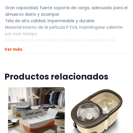
Gran capacidad, fuerte soporte de carga, adecuado para el
almuerzo diario y acampar
Tela de alta calidad, impermeable y durable
Material interno de la película P EVA, manténgase caliente
por más tiempo
Adecuado para la multitud: oficinistas, repartidores de
alimentos, amas de casa, madres, etc.
Ver más
2 Bolsillos de red laterales
1 Bolsillo forrado frontal
Dimensiones 33 x 25 x 27 cm
Productos relacionados
Colores: Gris, Azul y Negro
————————————
Realizamos envíos a todo el país
Envíos dentro de Montevideo por Mercado de envíos.
Envíos Flex en el día.
Envíos al interior por agencia (dejamos tus artículos en
agencia sin costo).