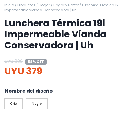
Inicio
/
Productos
/
Hogar
/
Hogar y Bazar
/
Lunchera Térmica 19l
Impermeable Vianda Conservadora | Uh
Lunchera Térmica 19l
Impermeable Vianda
Conservadora | Uh
UYU
899
58% OFF
UYU
379
Nombre del diseño
Gris
Negro