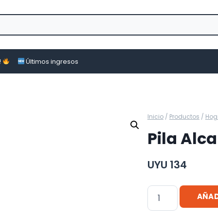
!
Últimos ingresos
Inicio
/
Productos
/
Hog
Pila Alc
UYU
134
Pila
AÑAD
Alcalina
Aa