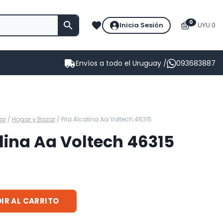
0
Inicia Sesión
UYU 0
Envíos a todo el Uruguay /
093683887
ar
/
Hogar y Bazar
/
Pila Alcalina Aa Voltech 46315
alina Aa Voltech 46315
IR AL CARRITO