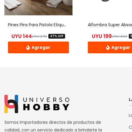
Pines Pins Para Pistola Etiquetadora 5000 Pcs – Uh
UYU
144
UYU
199
UYU
270
UYU
409
47% OFF
El precio original era: UYU 270.
El precio actual es: UYU 144.
El
El
Este
prod
tiene
múlti
varia
Las
L
opci
se
L
pued
Somos importadores directos de productos de
C
elegi
calidad, con un servicio dedicado a brindarte la