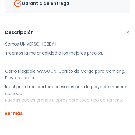
Garantía de entrega
+
Descripción
Somos UNIVERSO HOBBY !!
Traemos la mejor calidad a los mejores precios.
————————————
Carro Plegable WAGGON. Carrito de Carga para Camping,
Playa o Jardín.
Ideal para transportar accesorios para la playa de manera
cómoda.
Ruedas dobles grandes, aptas para todo tipo de terreno.
Plegable para almacenamiento compacto o para llevar en
Ver más
el baúl del auto.
Manillar ajustable en altura para mayor comodidad.
2 Bolsillos exteriores para objetos pequeños.
Manijas prácticas para manejar el carro cuando está