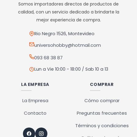
opciones
opciones
Somos importadores directos de productos de
se
se
calidad, con un servicio dedicado a brindarte la
pueden
pueden
mejor experiencia de compra.
elegir
elegir
en
en
Rio Negro 1526, Montevideo
la
la
universohobby@hotmail.com
página
página
093 68 38 87
de
de
producto
producto
Lun a Vie 10:00 - 18:00 / Sab 10 a 13
LA EMPRESA
COMPRAR
La Empresa
Cómo comprar
Contacto
Preguntas frecuentes
Términos y condiciones