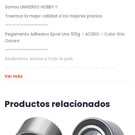
Somos UNIVERSO HOBBY !!
Traemos la mejor calidad a los mejores precios.
————————————
Pegamento Adhesivo Epoxi Uno 100g – ACERO – Color Gris
Oscuro
————————————
Realizamos envíos a todo el país
Envíos dentro de Montevideo por Mercado de envíos.
Ver más
Envíos Flex en el día.
Envíos al interior por agencia (dejamos tus artículos en
agencia sin costo).
Productos relacionados
————————————
Retiros
Nuestro punto de retiro se encuentra en zona centro
El horario de retiros es de Lunes a Viernes de 10hs a 18hs,