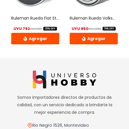
Ruleman Rueda Fiat Strada/ Palio/siena 2003/ Delantero Gris
Ruleman Rueda Volkswagen/saveiro/ Gol V/etc. C/abs. Delanter
UYU
792
UYU
850
UYU
990
UYU
1,050
20% OFF
19% OFF
El precio original era: UYU 990.
El precio actual es: UYU 792.
El precio origin
El precio actua
Somos importadores directos de productos de
calidad, con un servicio dedicado a brindarte la
mejor experiencia de compra.
Rio Negro 1526, Montevideo