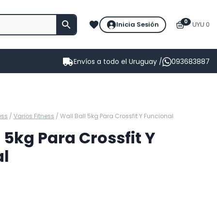
0
Inicia Sesión
UYU 0
Envíos a todo el Uruguay /
093683887
ess
/
Varios Fitness
/
Wall Ball 5kg Para Crossfit Y Funcional
 5kg Para Crossfit Y
al