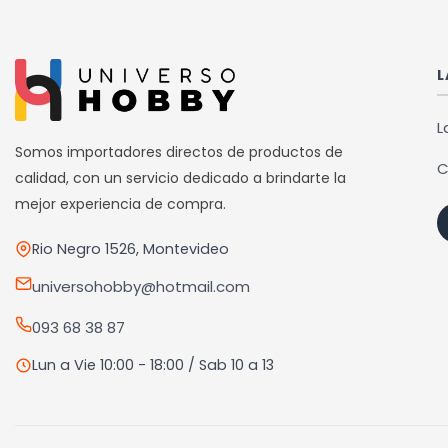
múltiples
variantes.
Las
L
opciones
se
L
pueden
Somos importadores directos de productos de
C
elegir
calidad, con un servicio dedicado a brindarte la
en
mejor experiencia de compra.
la
Rio Negro 1526, Montevideo
página
de
universohobby@hotmail.com
producto
093 68 38 87
Lun a Vie 10:00 - 18:00 / Sab 10 a 13