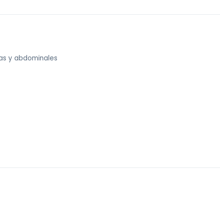
las y abdominales
 sin costo).