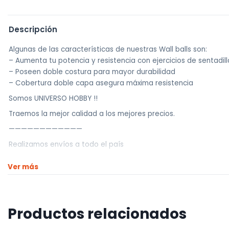
Descripción
Algunas de las características de nuestras Wall balls son:
– Aumenta tu potencia y resistencia con ejercicios de sentadil
– Poseen doble costura para mayor durabilidad
– Cobertura doble capa asegura máxima resistencia
Somos UNIVERSO HOBBY !!
Traemos la mejor calidad a los mejores precios.
————————————
Realizamos envíos a todo el país
Envíos dentro de Montevideo por Mercado de envíos.
Ver más
Envíos Flex en el día.
Envíos al interior por agencia (dejamos tus artículos en agencia
————————————
Productos relacionados
Retiros