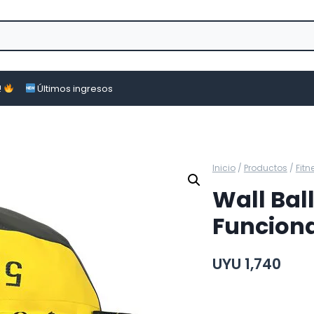
!
Últimos ingresos
Inicio
/
Productos
/
Fitn
Wall Ball
Funcion
UYU
1,740