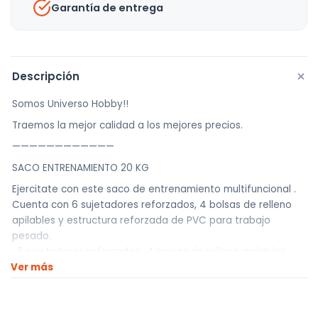
Garantía de entrega
+
Descripción
Somos Universo Hobby!!
Traemos la mejor calidad a los mejores precios.
————————————
SACO ENTRENAMIENTO 20 KG
Ejercitate con este saco de entrenamiento multifuncional .
Cuenta con 6 sujetadores reforzados, 4 bolsas de relleno
apilables y estructura reforzada de PVC para trabajo
pesado.
· 6 sujetadores reforzados.· 4 bolsas de relleno apilables.·
Ver más
Estructura reforzada de PVC para trabajo pesado.
————————————
Realizamos envíos a todo el país