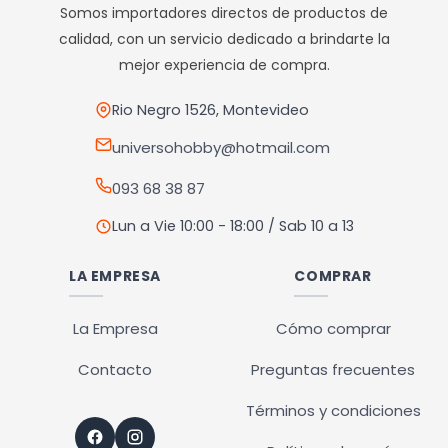
opciones
Somos importadores directos de productos de
se
calidad, con un servicio dedicado a brindarte la
pueden
mejor experiencia de compra.
elegir
en
Rio Negro 1526, Montevideo
la
universohobby@hotmail.com
página
093 68 38 87
de
producto
Lun a Vie 10:00 - 18:00 / Sab 10 a 13
LA EMPRESA
COMPRAR
La Empresa
Cómo comprar
Contacto
Preguntas frecuentes
Términos y condiciones