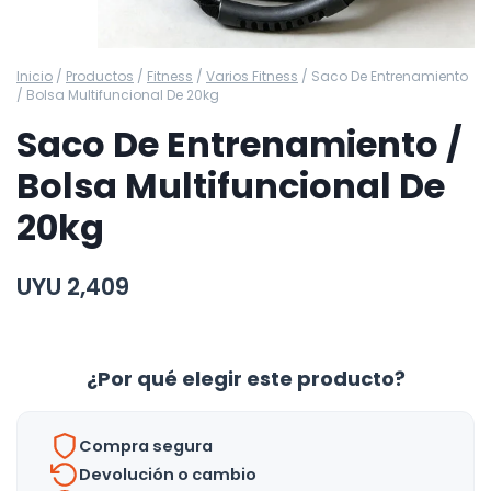
Inicio
/
Productos
/
Fitness
/
Varios Fitness
/
Saco De Entrenamiento
/ Bolsa Multifuncional De 20kg
Saco De Entrenamiento /
Bolsa Multifuncional De
20kg
UYU
2,409
¿Por qué elegir este producto?
Compra segura
Devolución o cambio