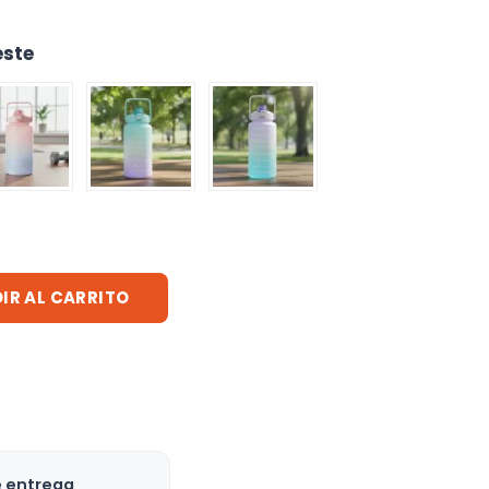
este
IR AL CARRITO
e entrega