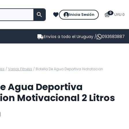
0
Inicia Sesión
UYU 0
Envíos a todo el Uruguay /
093683887
ess
/
Varios Fitness
/
Botella De Agua Deportiva Hidratacion
De Agua Deportiva
ion Motivacional 2 Litros