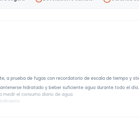
Litros
cantidad
e, a prueba de fugas con recordatorio de escala de tiempo y stic
antenerse hidratado y beber suficiente agua durante todo el día.
 medir el consumo diario de agua.
ácilmente.
a botella deportiva con hielo y agua.
ede llevar fácilmente a actividades al aire libre.