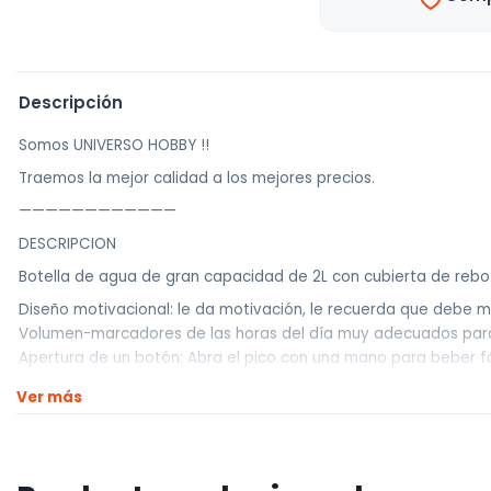
Descripción
Somos UNIVERSO HOBBY !!
Traemos la mejor calidad a los mejores precios.
————————————
DESCRIPCION
Botella de agua de gran capacidad de 2L con cubierta de rebot
Diseño motivacional: le da motivación, le recuerda que debe m
Volumen-marcadores de las horas del día muy adecuados para
Apertura de un botón: Abra el pico con una mano para beber f
Pajita de silicona: Tiene una pajita de silicona emergente.
Ver más
Boca ancha: La boca ancha diseñada hace que sea fácil llenar l
Cómodo de llevar: La botella tiene una correa, es ligero y se pu
Características:
Material: PC, PP, silicona de calidad alimentaria.