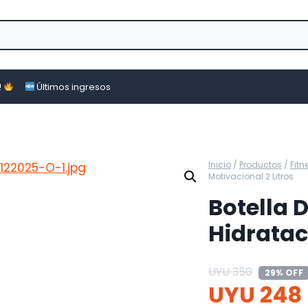
!
Últimos ingresos
Inicio
/
Productos
/
Fitn
Motivacional 2 Litros
Botella 
Hidratac
UYU
350
29% OFF
UYU
248