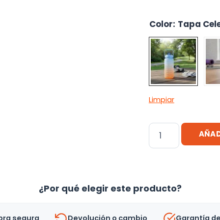
Color
:
Tapa Cel
Limpiar
Botella
AÑAD
De
Agua
Deportiva
Hidratacion
¿Por qué elegir este producto?
Motivacional
2
ra segura
Devolución o cambio
Garantía d