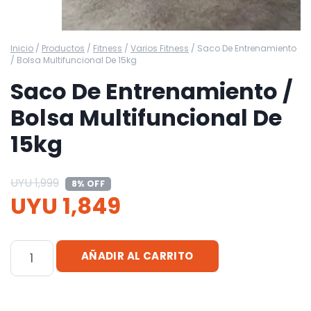
Inicio
/
Productos
/
Fitness
/
Varios Fitness
/
Saco De Entrenamiento
/ Bolsa Multifuncional De 15kg
Saco De Entrenamiento /
Bolsa Multifuncional De
15kg
UYU
1,999
8% OFF
UYU
1,849
Saco
AÑADIR AL CARRITO
De
Entrenamiento
/