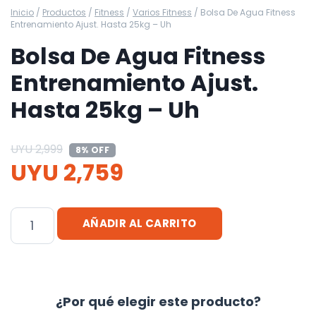
Inicio
/
Productos
/
Fitness
/
Varios Fitness
/
Bolsa De Agua Fitness
Entrenamiento Ajust. Hasta 25kg – Uh
Bolsa De Agua Fitness
Entrenamiento Ajust.
Hasta 25kg – Uh
UYU
2,999
8% OFF
UYU
2,759
Bolsa
AÑADIR AL CARRITO
De
Agua
Fitness
Entrenamiento
¿Por qué elegir este producto?
Ajust.