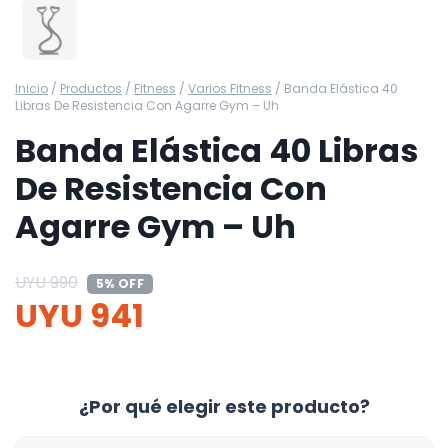
Inicio
/
Productos
/
Fitness
/
Varios Fitness
/
Banda Elástica 40
Libras De Resistencia Con Agarre Gym – Uh
Banda Elástica 40 Libras
De Resistencia Con
Agarre Gym – Uh
UYU
990
5% OFF
UYU
941
¿Por qué elegir este producto?