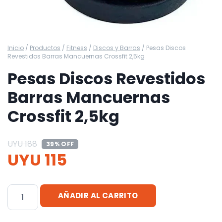
Inicio
/
Productos
/
Fitness
/
Discos y Barras
/
Pesas Discos
Revestidos Barras Mancuernas Crossfit 2,5kg
Pesas Discos Revestidos
Barras Mancuernas
Crossfit 2,5kg
UYU
188
39% OFF
UYU
115
Pesas
AÑADIR AL CARRITO
Discos
Revestidos