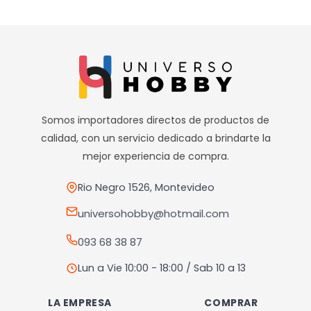
muscular, aumentar tu rendimiento y reducir la grasa
corporal.
Sin roturas ni quiebres:
Esta nueva línea de discos te garantiza real calidad y pesos
con menor volumen a la hora de armar tu barra o
mancuerna.
Garantía del vendedor: 90 días
Somos importadores directos de productos de
————————————
calidad, con un servicio dedicado a brindarte la
mejor experiencia de compra.
Realizamos envíos a todo el país
Envíos dentro de Montevideo por Mercado de envíos.
Rio Negro 1526, Montevideo
Envíos Flex en el día.
universohobby@hotmail.com
Envíos al interior por agencia (dejamos tus artículos en
agencia sin costo).
093 68 38 87
————————————
Lun a Vie 10:00 - 18:00 / Sab 10 a 13
Retiros
Nuestro punto de retiro se encuentra en zona la teja.
LA EMPRESA
COMPRAR