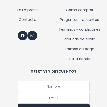
El horario de retiros es de Lunes a Viernes de 10hs a 12hs o
de 13hs a 17hs y deberán ser realizados con PREVIA
La Empresa
Cómo comprar
COORDINACIÓN.
Contacto
Preguntas frecuentes
Términos y condiciones
Políticas de envío
Formas de pago
Ir a la tienda
OFERTAS Y DESCUENTOS