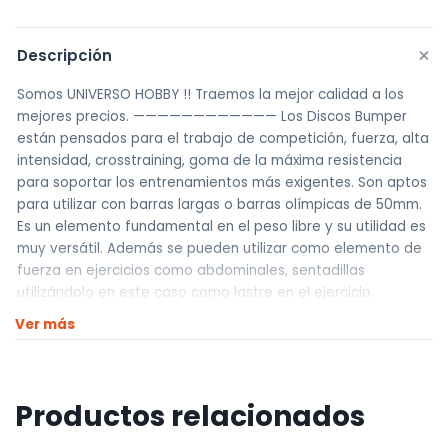
+
Descripción
Somos UNIVERSO HOBBY !! Traemos la mejor calidad a los
mejores precios. ———————————— Los Discos Bumper
están pensados para el trabajo de competición, fuerza, alta
intensidad, crosstraining, goma de la máxima resistencia
para soportar los entrenamientos más exigentes. Son aptos
para utilizar con barras largas o barras olímpicas de 50mm.
Es un elemento fundamental en el peso libre y su utilidad es
muy versátil. Además se pueden utilizar como elemento de
fuerza en ejercicios como abdominales, sentadillas
utilizándolo en este caso como lastre en el ejercicio.
Contamos con Discos de 5 kg, 10 kg, 15 kg y 20 kg. Excelente
Ver más
Calidad. ———————————— Realizamos envíos a todo el
país Envíos dentro de Montevideo por Mercado de envíos.
Envíos Flex en el día. Envíos al interior por agencia (dejamos
tus artículos en agencia sin costo). ————————————
Productos relacionados
Retiros Nuestro punto de retiro se encuentra en zona centro
El horario de retiros es de Lunes a Viernes de 10hs a 18hs,