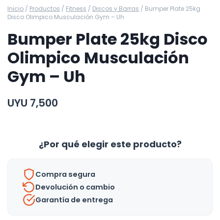
Inicio
/
Productos
/
Fitness
/
Discos y Barras
/
Bumper Plate 25kg
Disco Olimpico Musculación Gym – Uh
Bumper Plate 25kg Disco
Olimpico Musculación
Gym – Uh
UYU
7,500
¿Por qué elegir este producto?
Compra segura
Devolución o cambio
Garantía de entrega