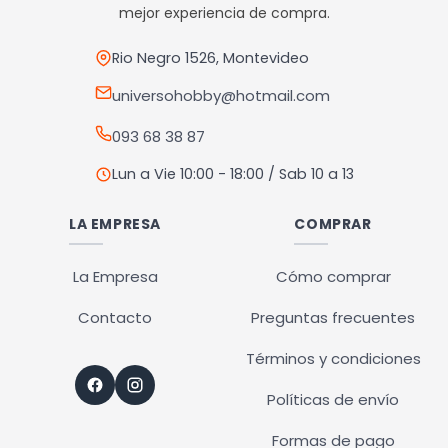
pueden
mejor experiencia de compra.
elegir
en
Rio Negro 1526, Montevideo
la
universohobby@hotmail.com
página
093 68 38 87
de
producto
Lun a Vie 10:00 - 18:00 / Sab 10 a 13
LA EMPRESA
COMPRAR
La Empresa
Cómo comprar
Contacto
Preguntas frecuentes
Términos y condiciones
Políticas de envío
Formas de pago