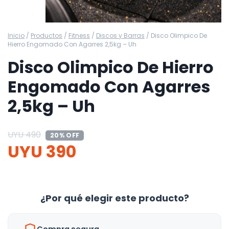
Inicio
/
Productos
/
Fitness
/
Discos y Barras
/
Disco Olimpico De
Hierro Engomado Con Agarres 2,5kg – Uh
Disco Olimpico De Hierro
Engomado Con Agarres
2,5kg – Uh
UYU
490
20% OFF
UYU
390
¿Por qué elegir este producto?