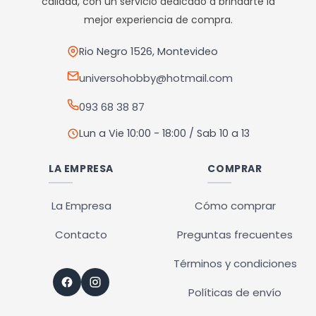
calidad, con un servicio dedicado a brindarte la
pueden
mejor experiencia de compra.
elegir
en
Rio Negro 1526, Montevideo
la
universohobby@hotmail.com
página
093 68 38 87
de
producto
Lun a Vie 10:00 - 18:00 / Sab 10 a 13
LA EMPRESA
COMPRAR
La Empresa
Cómo comprar
Contacto
Preguntas frecuentes
Términos y condiciones
Políticas de envío