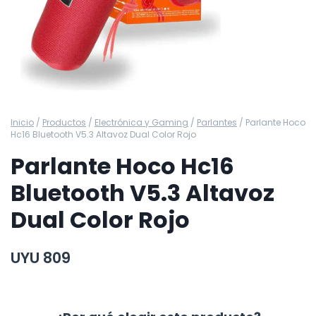
Inicio
/
Productos
/
Electrónica y Gaming
/
Parlantes
/
Parlante Hoco
Hc16 Bluetooth V5.3 Altavoz Dual Color Rojo
Parlante Hoco Hc16
Bluetooth V5.3 Altavoz
Dual Color Rojo
UYU
809