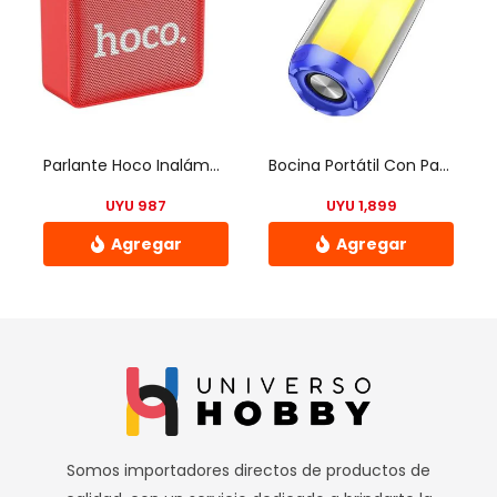
Parlante Hoco Inalámbrico Bs51
Bocina Portátil Con Pantalla Multicolor 360° Hoco
UYU
987
UYU
1,899
Este
producto
tiene
múltiples
variantes.
Las
opciones
Somos importadores directos de productos de
se