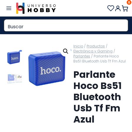
0
Saltar
al
contenido
Inicio
/
Productos
/
Electrónica y Gaming
/
Parlantes
/
Parlante Hoco
Bs51 Bluetooth Usb Tf Fm Azul
Parlante
Hoco Bs51
Bluetooth
Usb Tf Fm
Azul