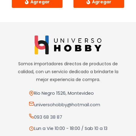
Este
producto
tiene
múltiples
variantes.
Las
opciones
Somos importadores directos de productos de
se
calidad, con un servicio dedicado a brindarte la
pueden
mejor experiencia de compra.
elegir
en
Rio Negro 1526, Montevideo
la
universohobby@hotmail.com
página
093 68 38 87
de
producto
Lun a Vie 10:00 - 18:00 / Sab 10 a 13