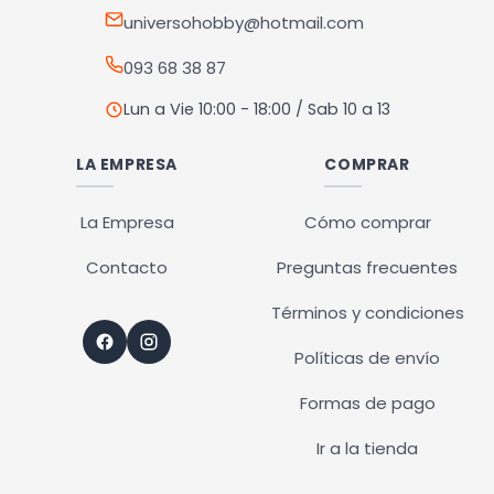
la
la
universohobby@hotmail.com
página
página
093 68 38 87
de
de
producto
producto
Lun a Vie 10:00 - 18:00 / Sab 10 a 13
LA EMPRESA
COMPRAR
La Empresa
Cómo comprar
Contacto
Preguntas frecuentes
Términos y condiciones
Políticas de envío
Formas de pago
Ir a la tienda