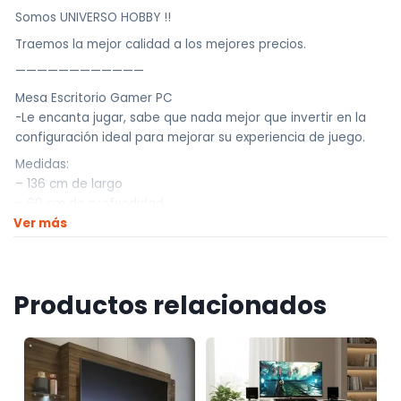
Somos UNIVERSO HOBBY !!
Traemos la mejor calidad a los mejores precios.
————————————
Mesa Escritorio Gamer PC
-Le encanta jugar, sabe que nada mejor que invertir en la
configuración ideal para mejorar su experiencia de juego.
Medidas:
– 136 cm de largo
– 60 cm de profundidad
Ver más
– 75cm de altura
Descripción del producto:
-Con los paneles laterales, también puedes organizar tus
juegos y controles, además de tener un lugar adecuado
Productos relacionados
para colocar tu CPU o consola.
-Su acabado negro está pintado en pintura poliéster
ecológica con 7 capas de protección, asegurando mayor
resistencia y durabilidad al producto.
-Perfecto para jugar en una computadora o un videojuego,