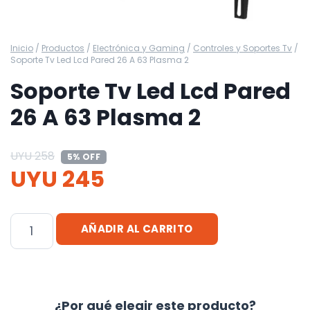
Inicio
/
Productos
/
Electrónica y Gaming
/
Controles y Soportes Tv
/
Soporte Tv Led Lcd Pared 26 A 63 Plasma 2
Soporte Tv Led Lcd Pared
26 A 63 Plasma 2
UYU
258
5% OFF
UYU
245
Soporte
AÑADIR AL CARRITO
Tv
Led
Lcd
Pared
¿Por qué elegir este producto?