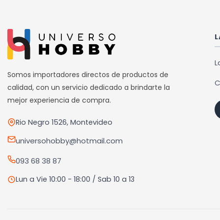
múltiples
variantes.
Las
L
opciones
se
L
pueden
Somos importadores directos de productos de
C
elegir
calidad, con un servicio dedicado a brindarte la
en
mejor experiencia de compra.
la
Rio Negro 1526, Montevideo
página
de
universohobby@hotmail.com
producto
093 68 38 87
Lun a Vie 10:00 - 18:00 / Sab 10 a 13