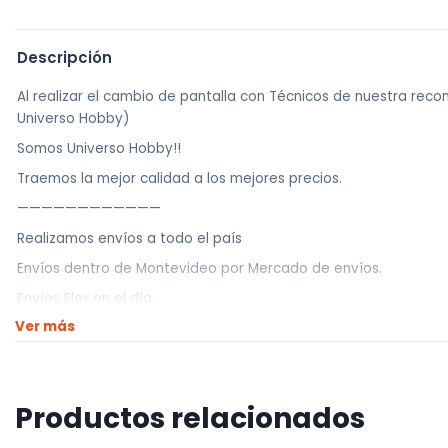
Descripción
Al realizar el cambio de pantalla con Técnicos de nuestra re
Universo Hobby)
Somos Universo Hobby!!
Traemos la mejor calidad a los mejores precios.
————————————
Realizamos envíos a todo el país
Envíos dentro de Montevideo por Mercado de envíos.
Envíos Flex en el día.
Ver más
Envíos al interior por agencia (dejamos tus artículos en agencia
————————————
Retiros
Productos relacionados
Nuestro punto de retiro se encuentra en zona centro