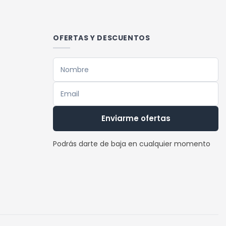
múltiples
variantes.
Las
OFERTAS Y DESCUENTOS
opciones
se
pueden
elegir
en
la
Enviarme ofertas
página
de
Podrás darte de baja en cualquier momento
producto