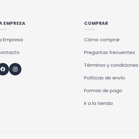
múltiples
variantes.
Las
A EMPRESA
COMPRAR
opciones
se
a Empresa
Cómo comprar
pueden
ontacto
Preguntas frecuentes
elegir
en
Términos y condiciones
la
Políticas de envío
página
de
Formas de pago
producto
Ir a la tienda