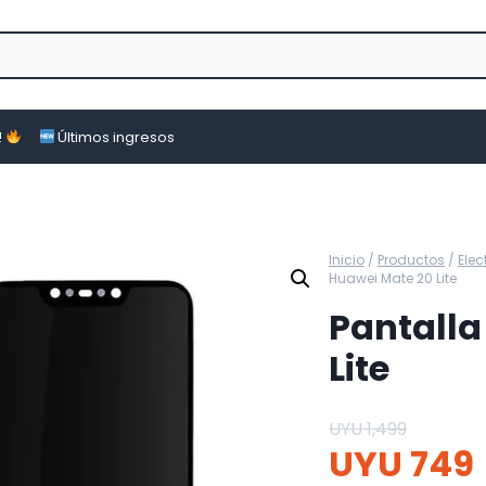
!
Últimos ingresos
Inicio
/
Productos
/
Ele
Huawei Mate 20 Lite
Pantalla
Lite
UYU
1,499
UYU
749