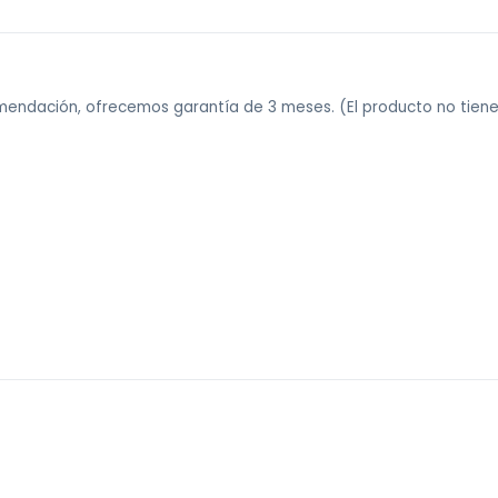
comendación, ofrecemos garantía de 3 meses. (El producto no tie
 sin costo).