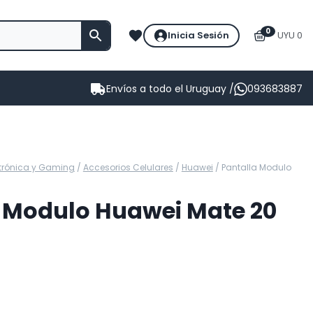
0
Inicia Sesión
UYU 0
Envíos a todo el Uruguay /
093683887
ctrónica y Gaming
/
Accesorios Celulares
/
Huawei
/
Pantalla Modulo
 Modulo Huawei Mate 20