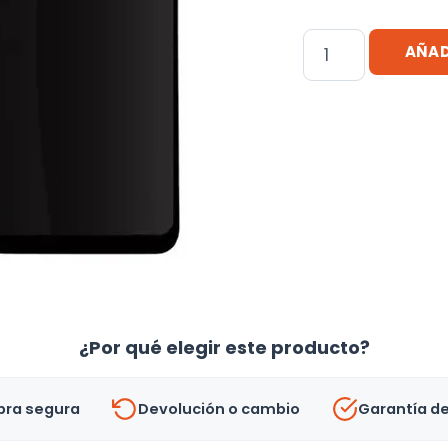
Pantalla
AÑAD
Modulo
Huawei
Mate
20
Lite
cantidad
¿Por qué elegir este producto?
ra segura
Devolución o cambio
Garantía d