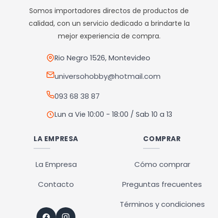
opciones
opciones
Somos importadores directos de productos de
se
se
calidad, con un servicio dedicado a brindarte la
pueden
pueden
mejor experiencia de compra.
elegir
elegir
en
en
Rio Negro 1526, Montevideo
la
la
universohobby@hotmail.com
página
página
093 68 38 87
de
de
producto
producto
Lun a Vie 10:00 - 18:00 / Sab 10 a 13
LA EMPRESA
COMPRAR
La Empresa
Cómo comprar
Contacto
Preguntas frecuentes
Términos y condiciones