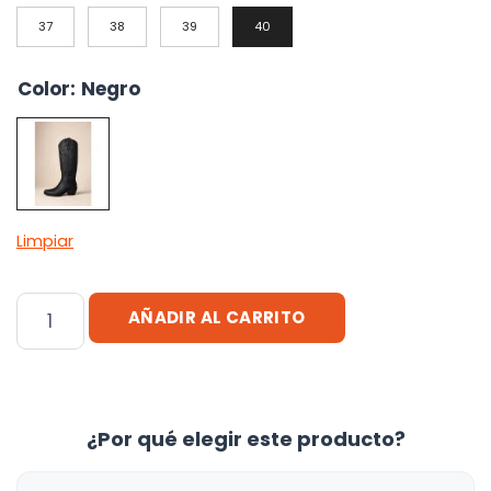
37
38
39
40
Color
:
Negro
Limpiar
Bota
AÑADIR AL CARRITO
Texana
Nova
Caña
Alta
¿Por qué elegir este producto?
Tinto.uy
cantidad