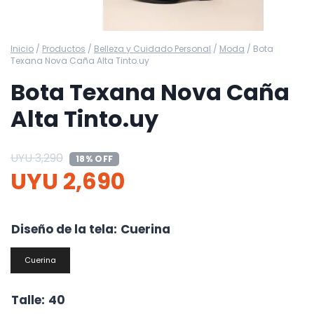
Inicio
/
Productos
/
Belleza y Cuidado Personal
/
Moda
/
Bota
Texana Nova Caña Alta Tinto.uy
Bota Texana Nova Caña
Alta Tinto.uy
UYU
3,290
18% OFF
UYU
2,690
Diseño de la tela
:
Cuerina
Cuerina
Talle
:
40